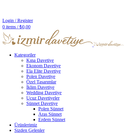
Login / Register
0
items
/
₺
0,00
Kategoriler
Kına Davetiye
Ekonom Davetiye
Ela Elite Davetiye
Polen Davetiye
Özel Tasarımlar
İklim Davetiye
Wedding Davetiye
Ucuz Davetiyeler
Sünnet Davetiye
Polen Sünnet
Aras Sünnet
Erdem Sünnet
Ürünlerimiz
Sizden Gelenler