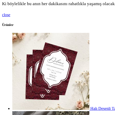
Ki böylelikle bu anın her dakikasını rahatlıkla yaşamış olacaks
close
Ürünler
Halı Desenli T