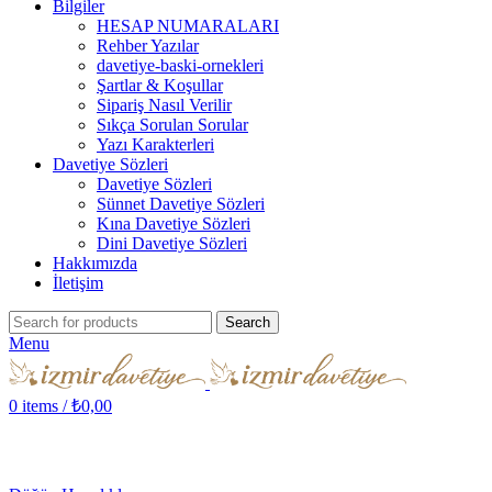
Bilgiler
HESAP NUMARALARI
Rehber Yazılar
davetiye-baski-ornekleri
Şartlar & Koşullar
Sipariş Nasıl Verilir
Sıkça Sorulan Sorular
Yazı Karakterleri
Davetiye Sözleri
Davetiye Sözleri
Sünnet Davetiye Sözleri
Kına Davetiye Sözleri
Dini Davetiye Sözleri
Hakkımızda
İletişim
Search
Menu
0
items
/
₺
0,00