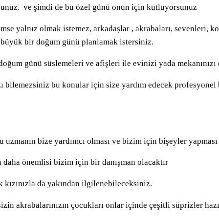
şsunuz.
ve şimdi de bu özel günü onun için kutluyorsunuz
se yalnız olmak istemez, arkadaşlar , akrabaları, sevenleri, ko
ve büyük bir doğum günü planlamak istersiniz.
 doğum günü süslemeleri ve afişleri ile evinizi yada mekanınızı
nızı bilemezsiniz bu konular için size yardım edecek profesyone
u uzmanın bize yardımcı olması ve bizim için bişeyler yapması 
en daha önemlisi bizim için bir danışman olacaktır
ik kızınızla da yakından ilgilenebileceksiniz.
sizin akrabalarınızın çocukları onlar içinde çeşitli süprizler 