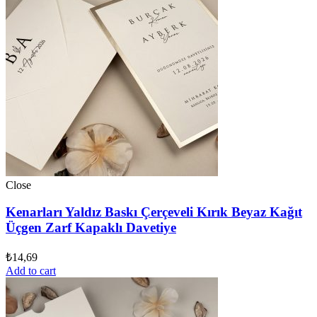
Close
Kenarları Yaldız Baskı Çerçeveli Kırık Beyaz Kağıt
Üçgen Zarf Kapaklı Davetiye
₺
14,69
Add to cart