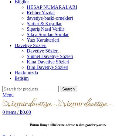
Bilgiler
HESAP NUMARALARI
Rehber Yazılar
davetiye-baski-ornekleri
Şartlar & Koşullar
Sipariş Nasıl Verilir
Sıkça Sorulan Sorular
Yazı Karakterleri
Davetiye Sözleri
Davetiye Sözleri
Sünnet Davetiye Sözleri
Kına Davetiye Sözleri
Dini Davetiye Sözleri
Hakkımızda
İletişim
Search
Menu
0
items
/
₺
0,00
Bütün Dünya ülkelerine adrese teslim gönderiyoruz.