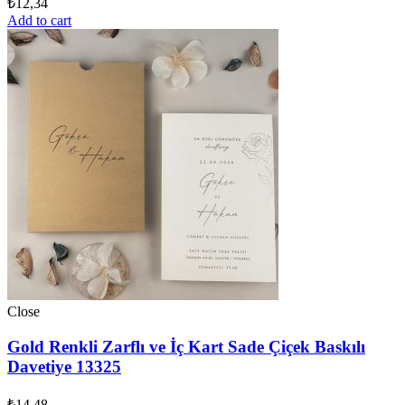
₺
12,34
Add to cart
Close
Gold Renkli Zarflı ve İç Kart Sade Çiçek Baskılı
Davetiye 13325
₺
14,48