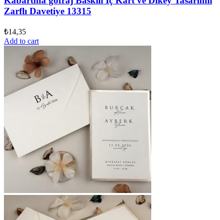
Kabartma gofraj Baskılı İç Kart ve Dikey Tasarımlı
Zarflı Davetiye 13315
₺
14,35
Add to cart