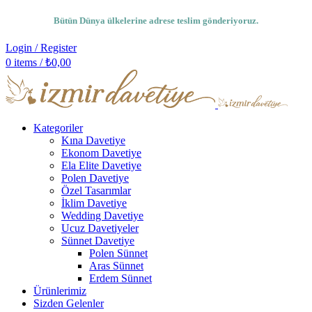
Bütün Dünya ülkelerine adrese teslim gönderiyoruz.
Login / Register
0
items
/
₺
0,00
Kategoriler
Kına Davetiye
Ekonom Davetiye
Ela Elite Davetiye
Polen Davetiye
Özel Tasarımlar
İklim Davetiye
Wedding Davetiye
Ucuz Davetiyeler
Sünnet Davetiye
Polen Sünnet
Aras Sünnet
Erdem Sünnet
Ürünlerimiz
Sizden Gelenler