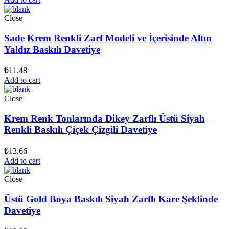
Close
Sade Krem Renkli Zarf Modeli ve İçerisinde Altın
Yaldız Baskılı Davetiye
₺
11,48
Add to cart
Close
Krem Renk Tonlarında Dikey Zarflı Üstü Siyah
Renkli Baskılı Çiçek Çizgili Davetiye
₺
13,66
Add to cart
Close
Üstü Gold Boya Baskılı Siyah Zarflı Kare Şeklinde
Davetiye