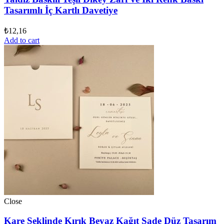
Tasarımlı İç Kartlı Davetiye
₺
12,16
Add to cart
Close
Kare Şeklinde Kırık Beyaz Kağıt Sade Düz Tasarım