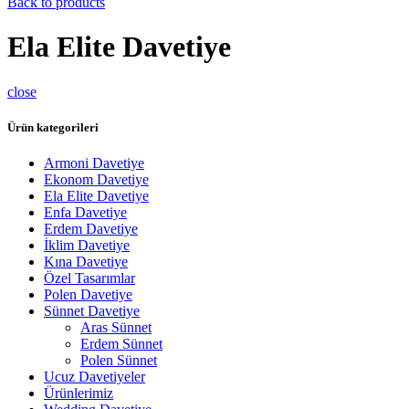
Back to products
Ela Elite Davetiye
close
Ürün kategorileri
Armoni Davetiye
Ekonom Davetiye
Ela Elite Davetiye
Enfa Davetiye
Erdem Davetiye
İklim Davetiye
Kına Davetiye
Özel Tasarımlar
Polen Davetiye
Sünnet Davetiye
Aras Sünnet
Erdem Sünnet
Polen Sünnet
Ucuz Davetiyeler
Ürünlerimiz