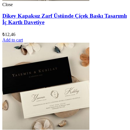
Close
Dikey Kapaksız Zarf Üstünde Çiçek Baskı Tasarımlı
İç Kartlı Davetiye
₺
12,46
Add to cart