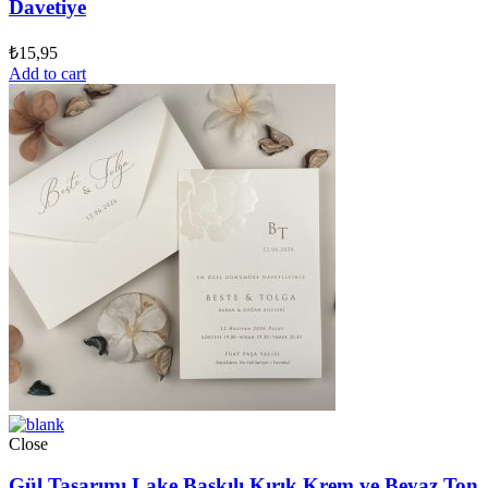
Davetiye
₺
15,95
Add to cart
Close
Gül Tasarımı Lake Baskılı Kırık Krem ve Beyaz Ton