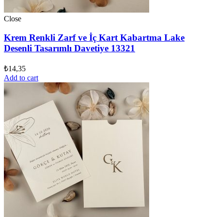
Close
Krem Renkli Zarf ve İç Kart Kabartma Lake
Desenli Tasarımlı Davetiye 13321
₺
14,35
Add to cart