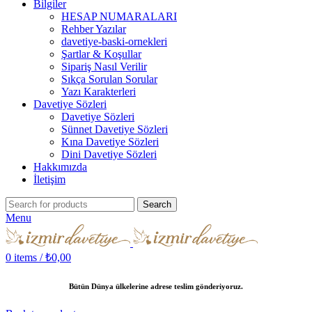
Bilgiler
HESAP NUMARALARI
Rehber Yazılar
davetiye-baski-ornekleri
Şartlar & Koşullar
Sipariş Nasıl Verilir
Sıkça Sorulan Sorular
Yazı Karakterleri
Davetiye Sözleri
Davetiye Sözleri
Sünnet Davetiye Sözleri
Kına Davetiye Sözleri
Dini Davetiye Sözleri
Hakkımızda
İletişim
Search
Menu
0
items
/
₺
0,00
Bütün Dünya ülkelerine adrese teslim gönderiyoruz.