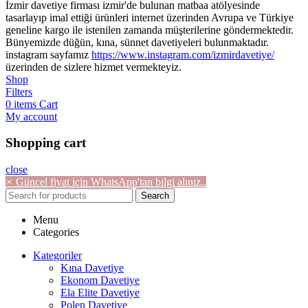
İzmir davetiye firması izmir'de bulunan matbaa atölyesinde
tasarlayıp imal ettiği ürünleri internet üzerinden Avrupa ve Türkiye
geneline kargo ile istenilen zamanda müşterilerine göndermektedir.
Bünyemizde düğün, kına, sünnet davetiyeleri bulunmaktadır.
instagram sayfamız
https://www.instagram.com/izmirdavetiye/
üzerinden de sizlere hizmet vermekteyiz.
Shop
Filters
0
items
Cart
My account
Shopping cart
close
×
Güncel fiyat için WhatsApp'tan bilgi alınız..
Search
Menu
Categories
Kategoriler
Kına Davetiye
Ekonom Davetiye
Ela Elite Davetiye
Polen Davetiye