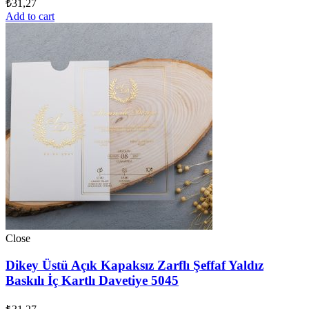
₺
31,27
Add to cart
Close
Dikey Üstü Açık Kapaksız Zarflı Şeffaf Yaldız
Baskılı İç Kartlı Davetiye 5045