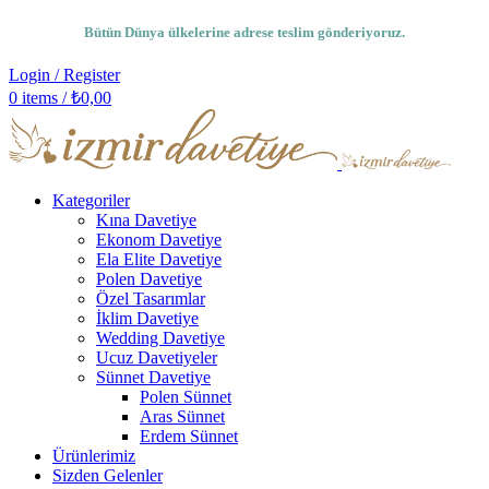
Bütün Dünya ülkelerine adrese teslim gönderiyoruz.
Login / Register
0
items
/
₺
0,00
Kategoriler
Kına Davetiye
Ekonom Davetiye
Ela Elite Davetiye
Polen Davetiye
Özel Tasarımlar
İklim Davetiye
Wedding Davetiye
Ucuz Davetiyeler
Sünnet Davetiye
Polen Sünnet
Aras Sünnet
Erdem Sünnet
Ürünlerimiz
Sizden Gelenler