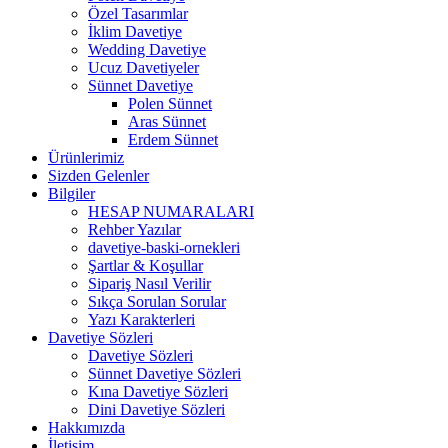
Özel Tasarımlar
İklim Davetiye
Wedding Davetiye
Ucuz Davetiyeler
Sünnet Davetiye
Polen Sünnet
Aras Sünnet
Erdem Sünnet
Ürünlerimiz
Sizden Gelenler
Bilgiler
HESAP NUMARALARI
Rehber Yazılar
davetiye-baski-ornekleri
Şartlar & Koşullar
Sipariş Nasıl Verilir
Sıkça Sorulan Sorular
Yazı Karakterleri
Davetiye Sözleri
Davetiye Sözleri
Sünnet Davetiye Sözleri
Kına Davetiye Sözleri
Dini Davetiye Sözleri
Hakkımızda
İletişim