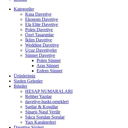
Kategoriler
Kına Davetiye
Ekonom Davetiye
Ela Elite Davetiye
Polen Davetiye
Özel Tasarımlar
İklim Davetiye
Wedding Davetiye
Ucuz Davetiyeler
Sünnet Davetiye
Polen Sünnet
Aras Sünnet
Erdem Sünnet
Ürünlerimiz
Sizden Gelenler
Bilgiler
HESAP NUMARALARI
Rehber Yazılar
davetiye-baski-ornekleri
Şartlar & Koşullar
Sipariş Nasıl Verilir
Sıkça Sorulan Sorular
Yazı Karakterleri
Davetiye Sözleri