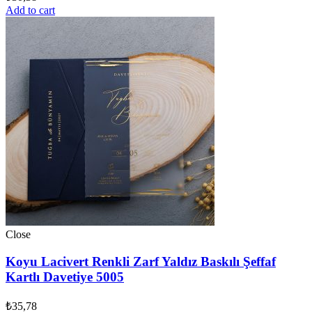
Add to cart
Close
Koyu Lacivert Renkli Zarf Yaldız Baskılı Şeffaf
Kartlı Davetiye 5005
₺
35,78