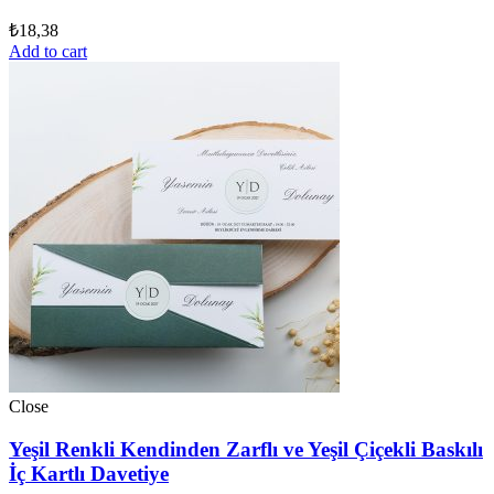
₺
18,38
Add to cart
Close
Yeşil Renkli Kendinden Zarflı ve Yeşil Çiçekli Baskılı
İç Kartlı Davetiye