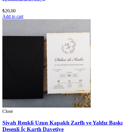
₺
20,00
Add to cart
Close
Siyah Renkli Uzun Kapaklı Zarflı ve Yaldız Baskı
Desenli İç Kartlı Davetiye