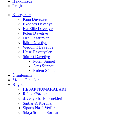
Hakkımızda
İletişim
Kategoriler
Kına Davetiye
Ekonom Davetiye
Ela Elite Davetiye
Polen Davetiye
Özel Tasarımlar
İklim Davetiye
Wedding Davetiye
Ucuz Davetiyeler
Sünnet Davetiye
Polen Sünnet
Aras Sünnet
Erdem Sünnet
Ürünlerimiz
Sizden Gelenler
Bilgiler
HESAP NUMARALARI
Rehber Yazılar
davetiye-baski-ornekleri
Şartlar & Koşullar
Sipariş Nasıl Verilir
Sıkça Sorulan Sorular