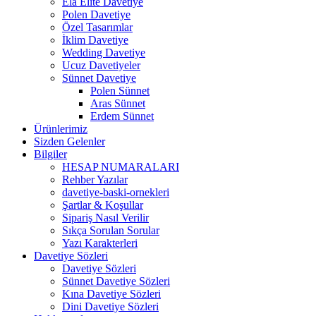
Ela Elite Davetiye
Polen Davetiye
Özel Tasarımlar
İklim Davetiye
Wedding Davetiye
Ucuz Davetiyeler
Sünnet Davetiye
Polen Sünnet
Aras Sünnet
Erdem Sünnet
Ürünlerimiz
Sizden Gelenler
Bilgiler
HESAP NUMARALARI
Rehber Yazılar
davetiye-baski-ornekleri
Şartlar & Koşullar
Sipariş Nasıl Verilir
Sıkça Sorulan Sorular
Yazı Karakterleri
Davetiye Sözleri
Davetiye Sözleri
Sünnet Davetiye Sözleri
Kına Davetiye Sözleri
Dini Davetiye Sözleri