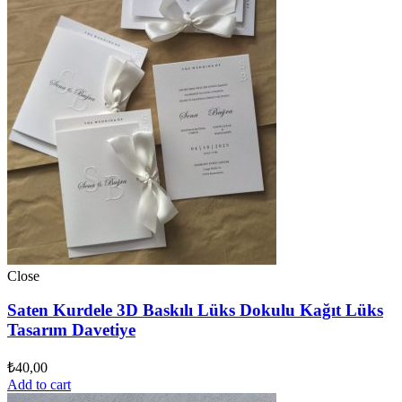
Close
Saten Kurdele 3D Baskılı Lüks Dokulu Kağıt Lüks
Tasarım Davetiye
₺
40,00
Add to cart