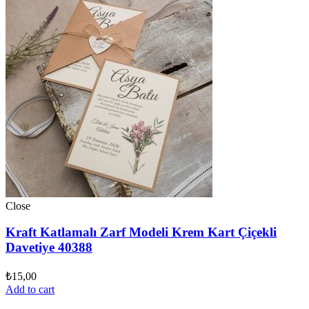
Close
Kraft Katlamalı Zarf Modeli Krem Kart Çiçekli
Davetiye 40388
₺
15,00
Add to cart