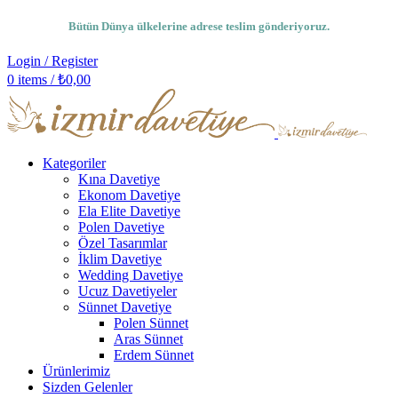
Bütün Dünya ülkelerine adrese teslim gönderiyoruz.
Login / Register
0
items
/
₺
0,00
Kategoriler
Kına Davetiye
Ekonom Davetiye
Ela Elite Davetiye
Polen Davetiye
Özel Tasarımlar
İklim Davetiye
Wedding Davetiye
Ucuz Davetiyeler
Sünnet Davetiye
Polen Sünnet
Aras Sünnet
Erdem Sünnet
Ürünlerimiz
Sizden Gelenler