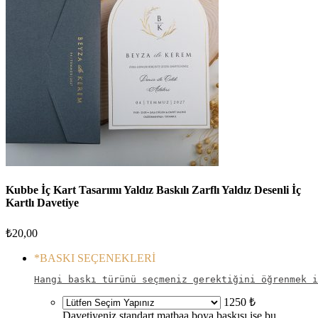
Kubbe İç Kart Tasarımı Yaldız Baskılı Zarflı Yaldız Desenli İç
Kartlı Davetiye
₺
20,00
*
BASKI SEÇENEKLERİ
Hangi baskı türünü seçmeniz gerektiğini öğrenmek i
1250 ₺
Davetiyeniz standart matbaa boya baskısı ise bu