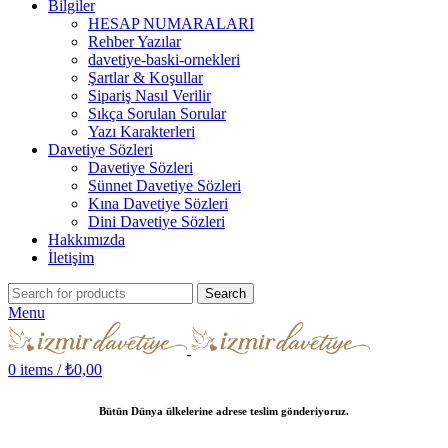
Bilgiler
HESAP NUMARALARI
Rehber Yazılar
davetiye-baski-ornekleri
Şartlar & Koşullar
Sipariş Nasıl Verilir
Sıkça Sorulan Sorular
Yazı Karakterleri
Davetiye Sözleri
Davetiye Sözleri
Sünnet Davetiye Sözleri
Kına Davetiye Sözleri
Dini Davetiye Sözleri
Hakkımızda
İletişim
Search
Menu
0
items
/
₺
0,00
Bütün Dünya ülkelerine adrese teslim gönderiyoruz.