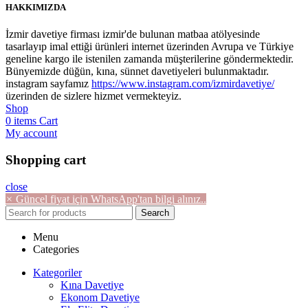
HAKKIMIZDA
İzmir davetiye firması izmir'de bulunan matbaa atölyesinde
tasarlayıp imal ettiği ürünleri internet üzerinden Avrupa ve Türkiye
geneline kargo ile istenilen zamanda müşterilerine göndermektedir.
Bünyemizde düğün, kına, sünnet davetiyeleri bulunmaktadır.
instagram sayfamız
https://www.instagram.com/izmirdavetiye/
üzerinden de sizlere hizmet vermekteyiz.
Shop
0
items
Cart
My account
Shopping cart
close
×
Güncel fiyat için WhatsApp'tan bilgi alınız..
Search
Menu
Categories
Kategoriler
Kına Davetiye
Ekonom Davetiye