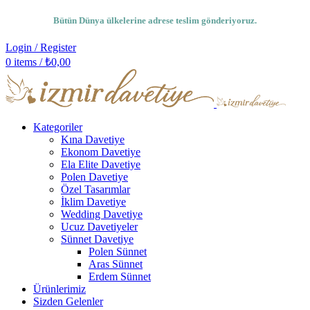
Bütün Dünya ülkelerine adrese teslim gönderiyoruz.
Login / Register
0
items
/
₺
0,00
Kategoriler
Kına Davetiye
Ekonom Davetiye
Ela Elite Davetiye
Polen Davetiye
Özel Tasarımlar
İklim Davetiye
Wedding Davetiye
Ucuz Davetiyeler
Sünnet Davetiye
Polen Sünnet
Aras Sünnet
Erdem Sünnet
Ürünlerimiz
Sizden Gelenler