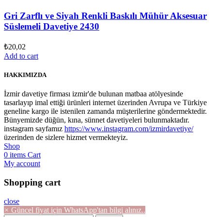
Gri Zarflı ve Siyah Renkli Baskılı Mühür Aksesuar
Süslemeli Davetiye 2430
₺
20,02
Add to cart
HAKKIMIZDA
İzmir davetiye firması izmir'de bulunan matbaa atölyesinde
tasarlayıp imal ettiği ürünleri internet üzerinden Avrupa ve Türkiye
geneline kargo ile istenilen zamanda müşterilerine göndermektedir.
Bünyemizde düğün, kına, sünnet davetiyeleri bulunmaktadır.
instagram sayfamız
https://www.instagram.com/izmirdavetiye/
üzerinden de sizlere hizmet vermekteyiz.
Shop
0
items
Cart
My account
Shopping cart
close
×
Güncel fiyat için WhatsApp'tan bilgi alınız..