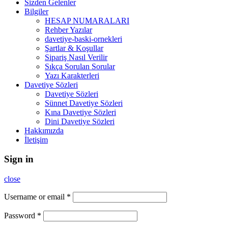
Sizden Gelenler
Bilgiler
HESAP NUMARALARI
Rehber Yazılar
davetiye-baski-ornekleri
Şartlar & Koşullar
Sipariş Nasıl Verilir
Sıkça Sorulan Sorular
Yazı Karakterleri
Davetiye Sözleri
Davetiye Sözleri
Sünnet Davetiye Sözleri
Kına Davetiye Sözleri
Dini Davetiye Sözleri
Hakkımızda
İletişim
Sign in
close
Username or email
*
Password
*