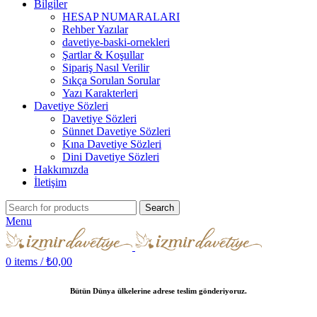
Bilgiler
HESAP NUMARALARI
Rehber Yazılar
davetiye-baski-ornekleri
Şartlar & Koşullar
Sipariş Nasıl Verilir
Sıkça Sorulan Sorular
Yazı Karakterleri
Davetiye Sözleri
Davetiye Sözleri
Sünnet Davetiye Sözleri
Kına Davetiye Sözleri
Dini Davetiye Sözleri
Hakkımızda
İletişim
Search
Menu
0
items
/
₺
0,00
Bütün Dünya ülkelerine adrese teslim gönderiyoruz.