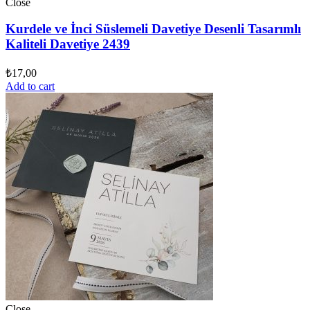
Close
Kurdele ve İnci Süslemeli Davetiye Desenli Tasarımlı
Kaliteli Davetiye 2439
₺
17,00
Add to cart
Close