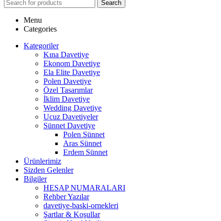
Search
Menu
Categories
Kategoriler
Kına Davetiye
Ekonom Davetiye
Ela Elite Davetiye
Polen Davetiye
Özel Tasarımlar
İklim Davetiye
Wedding Davetiye
Ucuz Davetiyeler
Sünnet Davetiye
Polen Sünnet
Aras Sünnet
Erdem Sünnet
Ürünlerimiz
Sizden Gelenler
Bilgiler
HESAP NUMARALARI
Rehber Yazılar
davetiye-baski-ornekleri
Şartlar & Koşullar