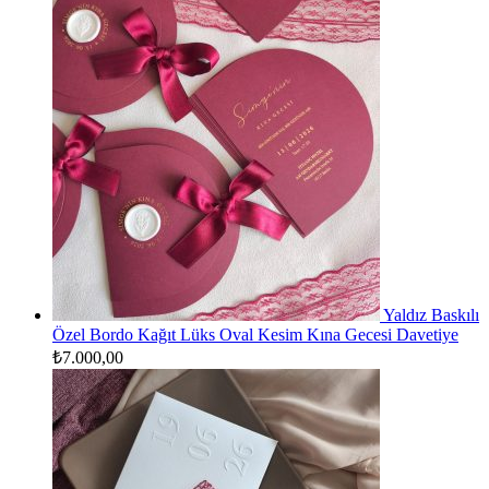
Yaldız Baskılı
Özel Bordo Kağıt Lüks Oval Kesim Kına Gecesi Davetiye
₺
7.000,00