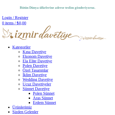
Bütün Dünya ülkelerine adrese teslim gönderiyoruz.
Login / Register
0
items
/
₺
0,00
Kategoriler
Kına Davetiye
Ekonom Davetiye
Ela Elite Davetiye
Polen Davetiye
Özel Tasarımlar
İklim Davetiye
Wedding Davetiye
Ucuz Davetiyeler
Sünnet Davetiye
Polen Sünnet
Aras Sünnet
Erdem Sünnet
Ürünlerimiz
Sizden Gelenler