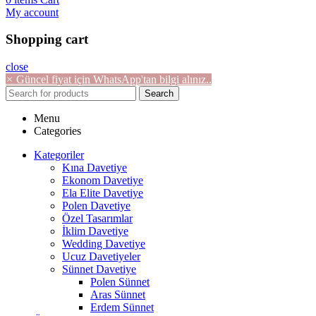
My account
Shopping cart
close
×
Güncel fiyat için WhatsApp'tan bilgi alınız..
Search
Menu
Categories
Kategoriler
Kına Davetiye
Ekonom Davetiye
Ela Elite Davetiye
Polen Davetiye
Özel Tasarımlar
İklim Davetiye
Wedding Davetiye
Ucuz Davetiyeler
Sünnet Davetiye
Polen Sünnet
Aras Sünnet
Erdem Sünnet