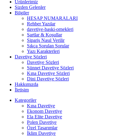
Ürünlerimiz
Sizden Gelenler
Bilgiler
HESAP NUMARALARI
Rehber Yazılar
davetiye-baski-ornekleri
Şartlar & Koşullar
Sipariş Nasıl Verilir
Sıkça Sorulan Sorular
Yazı Karakterleri
Davetiye Sözleri
Davetiye Sözleri
Sünnet Davetiye Sözleri
Kına Davetiye Sözleri
Dini Davetiye Sözleri
Hakkımızda
İletişim
Kategoriler
Kına Davetiye
Ekonom Davetiye
Ela Elite Davetiye
Polen Davetiye
Özel Tasarımlar
İklim Davetiye