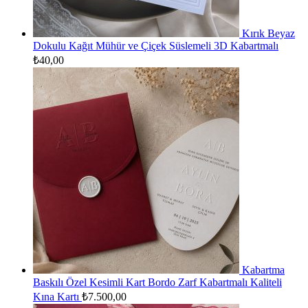
Kırık Beyaz
Dokulu Kağıt Mühür ve Çiçek Süslemeli 3D Kabartmalı
₺
40,00
Kabartma
Baskılı Özel Kesimli Kart Bordo Zarf Kabartmalı Kaliteli
Kına Kartı
₺
7.500,00