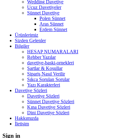
Wedding Davetiye
Ucuz Davetiyeler
Sünnet Davetiye
Polen Sünnet
Aras Sünnet
Erdem Sünnet
Ürünlerimiz
Sizden Gelenler
Bilgiler
HESAP NUMARALARI
Rehber Yazılar
davetiye-baski-ornekleri
Şartlar & Koşullar
Sipariş Nasıl Verilir
Sıkça Sorulan Sorular
Yazı Karakterleri
Davetiye Sözleri
Davetiye Sözleri
Sünnet Davetiye Sözleri
Kına Davetiye Sözleri
Dini Davetiye Sözleri
Hakkımızda
İletişim
Sign in