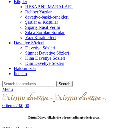
Bilgiler
HESAP NUMARALARI
Rehber Yazılar
davetiye-baski-ornekleri
Şartlar & Koşullar
Sipariş Nasıl Verilir
Sıkça Sorulan Sorular
Yazı Karakterleri
Davetiye Sözleri
Davetiye Sözleri
Sünnet Davetiye Sözleri
Kına Davetiye Sözleri
Dini Davetiye Sözleri
Hakkımızda
İletişim
Search
Menu
0
items
/
₺
0,00
Bütün Dünya ülkelerine adrese teslim gönderiyoruz.