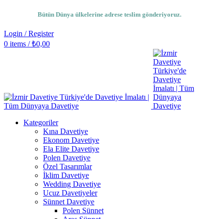
Bütün Dünya ülkelerine adrese teslim gönderiyoruz.
Login / Register
0
items
/
₺
0,00
Kategoriler
Kına Davetiye
Ekonom Davetiye
Ela Elite Davetiye
Polen Davetiye
Özel Tasarımlar
İklim Davetiye
Wedding Davetiye
Ucuz Davetiyeler
Sünnet Davetiye
Polen Sünnet