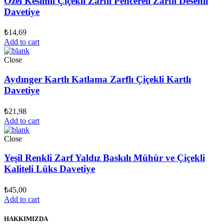
Özel Kesimli Çiçekli Zarflı Pencereli Zarflı Desenli
Davetiye
₺
14,69
Add to cart
Close
Aydınger Kartlı Katlama Zarflı Çiçekli Kartlı
Davetiye
₺
21,98
Add to cart
Close
Yeşil Renkli Zarf Yaldız Baskılı Mühür ve Çiçekli
Kaliteli Lüks Davetiye
₺
45,00
Add to cart
HAKKIMIZDA