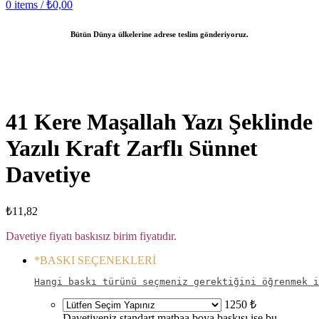
0
items
/
₺
0,00
Bütün Dünya ülkelerine adrese teslim gönderiyoruz.
Click to enlarge
41 Kere Maşallah Yazı Şeklinde
Yazılı Kraft Zarflı Sünnet
Davetiye
₺
11,82
Davetiye fiyatı baskısız birim fiyatıdır.
*
BASKI SEÇENEKLERİ
Hangi baskı türünü seçmeniz gerektiğini öğrenmek i
1250 ₺
Davetiyeniz standart matbaa boya baskısı ise bu