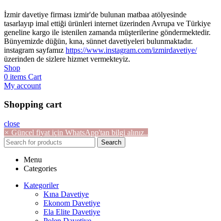
İzmir davetiye firması izmir'de bulunan matbaa atölyesinde
tasarlayıp imal ettiği ürünleri internet üzerinden Avrupa ve Türkiye
geneline kargo ile istenilen zamanda müşterilerine göndermektedir.
Bünyemizde düğün, kına, sünnet davetiyeleri bulunmaktadır.
instagram sayfamız
https://www.instagram.com/izmirdavetiye/
üzerinden de sizlere hizmet vermekteyiz.
Shop
0
items
Cart
My account
Shopping cart
close
×
Güncel fiyat için WhatsApp'tan bilgi alınız..
Search
Menu
Categories
Kategoriler
Kına Davetiye
Ekonom Davetiye
Ela Elite Davetiye
Polen Davetiye