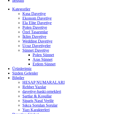
İletişim
Kategoriler
Kına Davetiye
Ekonom Davetiye
Ela Elite Davetiye
Polen Davetiye
Özel Tasarımlar
İklim Davetiye
Wedding Davetiye
Ucuz Davetiyeler
Sünnet Davetiye
Polen Sünnet
Aras Sünnet
Erdem Sünnet
Ürünlerimiz
Sizden Gelenler
Bilgiler
HESAP NUMARALARI
Rehber Yazılar
davetiye-baski-ornekleri
Şartlar & Koşullar
Sipariş Nasıl Verilir
Sıkça Sorulan Sorular
Yazı Karakterleri