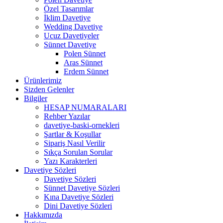
Özel Tasarımlar
İklim Davetiye
Wedding Davetiye
Ucuz Davetiyeler
Sünnet Davetiye
Polen Sünnet
Aras Sünnet
Erdem Sünnet
Ürünlerimiz
Sizden Gelenler
Bilgiler
HESAP NUMARALARI
Rehber Yazılar
davetiye-baski-ornekleri
Şartlar & Koşullar
Sipariş Nasıl Verilir
Sıkça Sorulan Sorular
Yazı Karakterleri
Davetiye Sözleri
Davetiye Sözleri
Sünnet Davetiye Sözleri
Kına Davetiye Sözleri
Dini Davetiye Sözleri
Hakkımızda