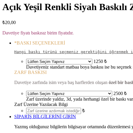
Açık Yeşil Renkli Siyah Baskılı
₺
20,00
Davetiye fiyatı baskısız birim fiyatıdır.
*
BASKI SEÇENEKLERİ
Hangi baskı türünü seçmeniz gerektiğini öğrenmek i
1250 ₺
Davetiyeniz standart matbaa boya baskısı ise bu seçenek s
ZARF BASKISI
Davetiye zarfında isim veya baş harflerden oluşan
özel bir bas
2500 ₺
Zarf üzerinde yaldız, 3d, yada herhangi özel bir baskı va
Zarf Üzerine Yazılacak Bilgi
₺
SİPARİŞ BİLGİLERİNİ GİRİN
Yazmış olduğunuz bilgilerin bilgisayar ortamında düzenlemesi ya