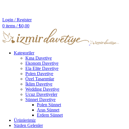
Login / Register
0
items
/
₺
0,00
Kategoriler
Kına Davetiye
Ekonom Davetiye
Ela Elite Davetiye
Polen Davetiye
Özel Tasarımlar
İklim Davetiye
Wedding Davetiye
Ucuz Davetiyeler
Sünnet Davetiye
Polen Sünnet
Aras Sünnet
Erdem Sünnet
Ürünlerimiz
Sizden Gelenler