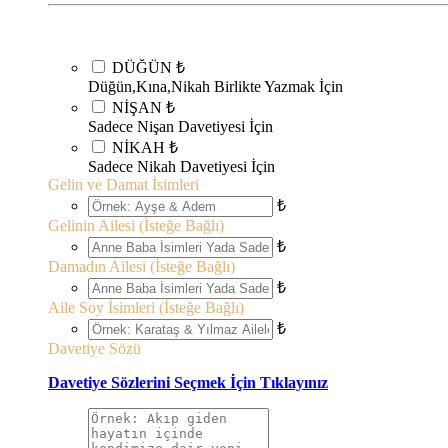
DÜĞÜN
₺
Düğün,Kına,Nikah Birlikte Yazmak İçin
NİŞAN
₺
Sadece Nişan Davetiyesi İçin
NİKAH
₺
Sadece Nikah Davetiyesi İçin
Gelin ve Damat İsimleri
₺
Gelinin Ailesi (İsteğe Bağlı)
₺
Damadın Ailesi (İsteğe Bağlı)
₺
Aile Soy İsimleri (İsteğe Bağlı)
₺
Davetiye Sözü
Davetiye Sözlerini Seçmek İçin Tıklayınız