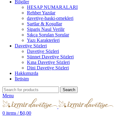
Bilgiler
HESAP NUMARALARI
Rehber Yazılar
davetiye-baski-ornekleri
Şartlar & Koşullar
Sipariş Nasıl Verilir
Sıkça Sorulan Sorular
Yazı Karakterleri
Davetiye Sözleri
Davetiye Sözleri
Sünnet Davetiye Sözleri
Kına Davetiye Sözleri
Dini Davetiye Sözleri
Hakkımızda
İletişim
Search
Menu
0
items
/
₺
0,00