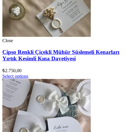
Close
Cipso Renkli Çiçekli Mühür Süslemeli Kenarları
Yırtık Kesimli Kına Davetiyesi
₺
2.750,00
Select options