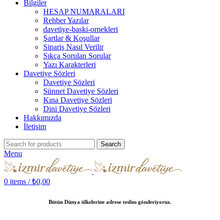
Bilgiler
HESAP NUMARALARI
Rehber Yazılar
davetiye-baski-ornekleri
Şartlar & Koşullar
Sipariş Nasıl Verilir
Sıkça Sorulan Sorular
Yazı Karakterleri
Davetiye Sözleri
Davetiye Sözleri
Sünnet Davetiye Sözleri
Kına Davetiye Sözleri
Dini Davetiye Sözleri
Hakkımızda
İletişim
Search
Menu
0
items
/
₺
0,00
Bütün Dünya ülkelerine adrese teslim gönderiyoruz.