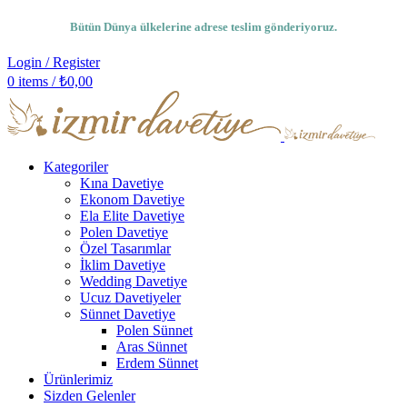
Bütün Dünya ülkelerine adrese teslim gönderiyoruz.
Login / Register
0
items
/
₺
0,00
Kategoriler
Kına Davetiye
Ekonom Davetiye
Ela Elite Davetiye
Polen Davetiye
Özel Tasarımlar
İklim Davetiye
Wedding Davetiye
Ucuz Davetiyeler
Sünnet Davetiye
Polen Sünnet
Aras Sünnet
Erdem Sünnet
Ürünlerimiz
Sizden Gelenler