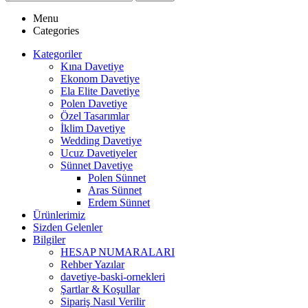
Menu
Categories
Kategoriler
Kına Davetiye
Ekonom Davetiye
Ela Elite Davetiye
Polen Davetiye
Özel Tasarımlar
İklim Davetiye
Wedding Davetiye
Ucuz Davetiyeler
Sünnet Davetiye
Polen Sünnet
Aras Sünnet
Erdem Sünnet
Ürünlerimiz
Sizden Gelenler
Bilgiler
HESAP NUMARALARI
Rehber Yazılar
davetiye-baski-ornekleri
Şartlar & Koşullar
Sipariş Nasıl Verilir