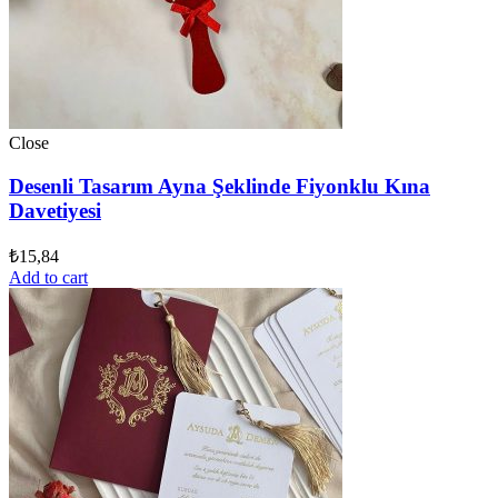
Close
Desenli Tasarım Ayna Şeklinde Fiyonklu Kına
Davetiyesi
₺
15,84
Add to cart