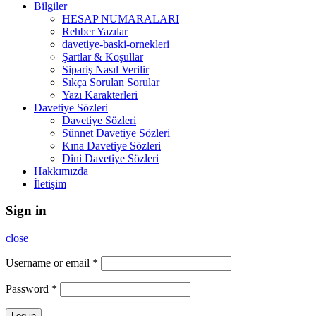
Bilgiler
HESAP NUMARALARI
Rehber Yazılar
davetiye-baski-ornekleri
Şartlar & Koşullar
Sipariş Nasıl Verilir
Sıkça Sorulan Sorular
Yazı Karakterleri
Davetiye Sözleri
Davetiye Sözleri
Sünnet Davetiye Sözleri
Kına Davetiye Sözleri
Dini Davetiye Sözleri
Hakkımızda
İletişim
Sign in
close
Username or email
*
Password
*
Log in