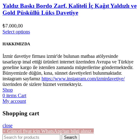
Yaldız Baskı Bordo Zarf, Kaliteli İç Kağıt Yaldızlı ve
Gold Püsküllü Lüks Davetiye
₺
7.000,00
Select options
HAKKIMIZDA
İzmir davetiye firması izmir'de bulunan matbaa atölyesinde
tasarlayıp imal ettiği ürünleri internet üzerinden Avrupa ve Türkiye
geneline kargo ile istenilen zamanda müşterilerine göndermektedir.
Bünyemizde düğün, kına, sünnet davetiyeleri bulunmaktadır.
instagram sayfamız
https://www.instagram.com/izmirdavetiye/
üzerinden de sizlere hizmet vermekteyiz.
Shop
0
items
Cart
My account
Shopping cart
close
×
Güncel fiyat için WhatsApp'tan bilgi alınız..
Search