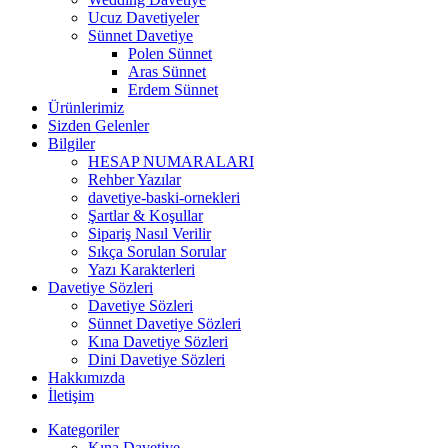
Ucuz Davetiyeler
Sünnet Davetiye
Polen Sünnet
Aras Sünnet
Erdem Sünnet
Ürünlerimiz
Sizden Gelenler
Bilgiler
HESAP NUMARALARI
Rehber Yazılar
davetiye-baski-ornekleri
Şartlar & Koşullar
Sipariş Nasıl Verilir
Sıkça Sorulan Sorular
Yazı Karakterleri
Davetiye Sözleri
Davetiye Sözleri
Sünnet Davetiye Sözleri
Kına Davetiye Sözleri
Dini Davetiye Sözleri
Hakkımızda
İletişim
Kategoriler
Kına Davetiye