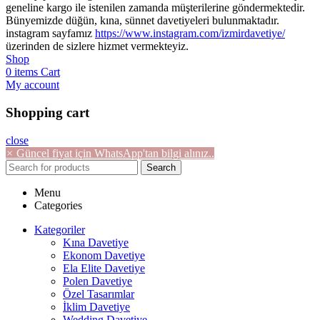
geneline kargo ile istenilen zamanda müşterilerine göndermektedir.
Bünyemizde düğün, kına, sünnet davetiyeleri bulunmaktadır.
instagram sayfamız
https://www.instagram.com/izmirdavetiye/
üzerinden de sizlere hizmet vermekteyiz.
Shop
0
items
Cart
My account
Shopping cart
close
×
Güncel fiyat için WhatsApp'tan bilgi alınız..
Search
Menu
Categories
Kategoriler
Kına Davetiye
Ekonom Davetiye
Ela Elite Davetiye
Polen Davetiye
Özel Tasarımlar
İklim Davetiye
Wedding Davetiye