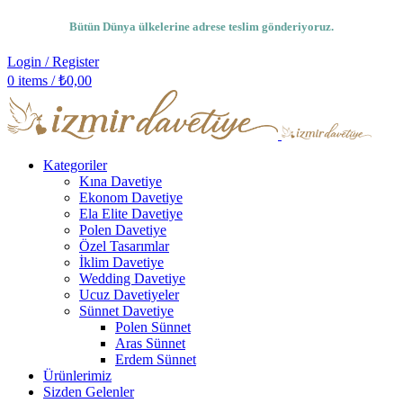
Bütün Dünya ülkelerine adrese teslim gönderiyoruz.
Login / Register
0
items
/
₺
0,00
Kategoriler
Kına Davetiye
Ekonom Davetiye
Ela Elite Davetiye
Polen Davetiye
Özel Tasarımlar
İklim Davetiye
Wedding Davetiye
Ucuz Davetiyeler
Sünnet Davetiye
Polen Sünnet
Aras Sünnet
Erdem Sünnet
Ürünlerimiz
Sizden Gelenler