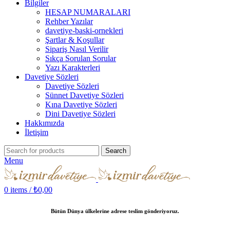
Bilgiler
HESAP NUMARALARI
Rehber Yazılar
davetiye-baski-ornekleri
Şartlar & Koşullar
Sipariş Nasıl Verilir
Sıkça Sorulan Sorular
Yazı Karakterleri
Davetiye Sözleri
Davetiye Sözleri
Sünnet Davetiye Sözleri
Kına Davetiye Sözleri
Dini Davetiye Sözleri
Hakkımızda
İletişim
Search
Menu
0
items
/
₺
0,00
Bütün Dünya ülkelerine adrese teslim gönderiyoruz.