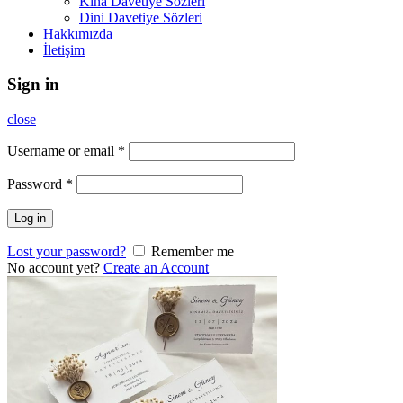
Kına Davetiye Sözleri
Dini Davetiye Sözleri
Hakkımızda
İletişim
Sign in
close
Username or email
*
Password
*
Log in
Lost your password?
Remember me
No account yet?
Create an Account