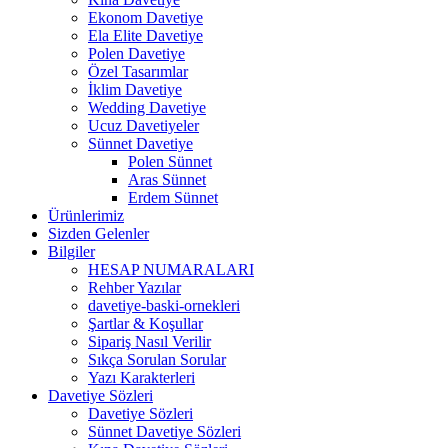
Ekonom Davetiye
Ela Elite Davetiye
Polen Davetiye
Özel Tasarımlar
İklim Davetiye
Wedding Davetiye
Ucuz Davetiyeler
Sünnet Davetiye
Polen Sünnet
Aras Sünnet
Erdem Sünnet
Ürünlerimiz
Sizden Gelenler
Bilgiler
HESAP NUMARALARI
Rehber Yazılar
davetiye-baski-ornekleri
Şartlar & Koşullar
Sipariş Nasıl Verilir
Sıkça Sorulan Sorular
Yazı Karakterleri
Davetiye Sözleri
Davetiye Sözleri
Sünnet Davetiye Sözleri