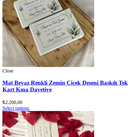
Close
Mat Beyaz Renkli Zemin Çiçek Deseni Baskılı Tek
Kart Kına Davetiye
₺
2.200,00
Select options