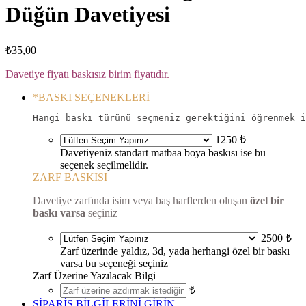
Düğün Davetiyesi
₺
35,00
Davetiye fiyatı baskısız birim fiyatıdır.
*
BASKI SEÇENEKLERİ
Hangi baskı türünü seçmeniz gerektiğini öğrenmek i
1250 ₺
Davetiyeniz standart matbaa boya baskısı ise bu
seçenek seçilmelidir.
ZARF BASKISI
Davetiye zarfında isim veya baş harflerden oluşan
özel bir
baskı varsa
seçiniz
2500 ₺
Zarf üzerinde yaldız, 3d, yada herhangi özel bir baskı
varsa bu seçeneği seçiniz
Zarf Üzerine Yazılacak Bilgi
₺
SİPARİŞ BİLGİLERİNİ GİRİN