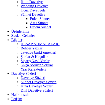
İklim Davetiye
Wedding Davetiye
Ucuz Davetiyeler
Sünnet Davetiye
Polen Sünnet
Aras Sünnet
Erdem Sünnet
Ürünlerimiz
Sizden Gelenler
Bilgiler
HESAP NUMARALARI
Rehber Yazılar
davetiye-baski-ornekleri
Şartlar & Koşullar
Sipariş Nasıl Verilir
Sıkça Sorulan Sorular
Yazı Karakterleri
Davetiye Sözleri
Davetiye Sözleri
Sünnet Davetiye Sözleri
Kına Davetiye Sözleri
Dini Davetiye Sözleri
Hakkımızda
İletişim