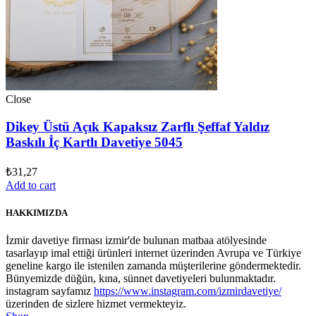
Close
Dikey Üstü Açık Kapaksız Zarflı Şeffaf Yaldız
Baskılı İç Kartlı Davetiye 5045
₺
31,27
Add to cart
HAKKIMIZDA
İzmir davetiye firması izmir'de bulunan matbaa atölyesinde
tasarlayıp imal ettiği ürünleri internet üzerinden Avrupa ve Türkiye
geneline kargo ile istenilen zamanda müşterilerine göndermektedir.
Bünyemizde düğün, kına, sünnet davetiyeleri bulunmaktadır.
instagram sayfamız
https://www.instagram.com/izmirdavetiye/
üzerinden de sizlere hizmet vermekteyiz.