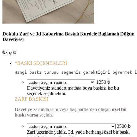
Dokulu Zarf ve 3d Kabartma Baskılı Kurdele Bağlamalı Düğün
Davetiyesi
₺
35,00
*
BASKI SEÇENEKLERİ
Hangi baskı türünü seçmeniz gerektiğini öğrenmek i
1250 ₺
Davetiyeniz standart matbaa boya baskısı ise bu
seçenek seçilmelidir.
ZARF BASKISI
Davetiye zarfında isim veya baş harflerden oluşan
özel bir
baskı varsa
seçiniz
2500 ₺
Zarf üzerinde yaldız, 3d, yada herhangi özel bir baskı