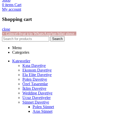
Shop
0
items
Cart
My account
Shopping cart
close
×
Güncel fiyat için WhatsApp'tan bilgi alınız..
Search
Menu
Categories
Kategoriler
Kına Davetiye
Ekonom Davetiye
Ela Elite Davetiye
Polen Davetiye
Özel Tasarımlar
İklim Davetiye
Wedding Davetiye
Ucuz Davetiyeler
Sünnet Davetiye
Polen Sünnet
Aras Sünnet