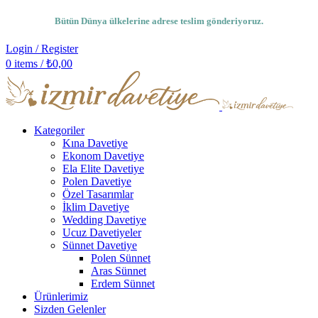
Bütün Dünya ülkelerine adrese teslim gönderiyoruz.
Login / Register
0
items
/
₺
0,00
Kategoriler
Kına Davetiye
Ekonom Davetiye
Ela Elite Davetiye
Polen Davetiye
Özel Tasarımlar
İklim Davetiye
Wedding Davetiye
Ucuz Davetiyeler
Sünnet Davetiye
Polen Sünnet
Aras Sünnet
Erdem Sünnet
Ürünlerimiz
Sizden Gelenler