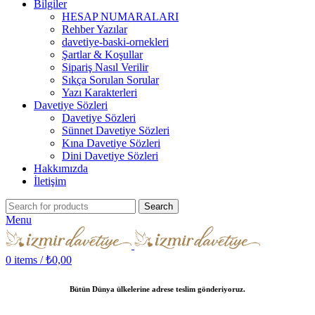
Bilgiler
HESAP NUMARALARI
Rehber Yazılar
davetiye-baski-ornekleri
Şartlar & Koşullar
Sipariş Nasıl Verilir
Sıkça Sorulan Sorular
Yazı Karakterleri
Davetiye Sözleri
Davetiye Sözleri
Sünnet Davetiye Sözleri
Kına Davetiye Sözleri
Dini Davetiye Sözleri
Hakkımızda
İletişim
Search
Menu
0
items
/
₺
0,00
Bütün Dünya ülkelerine adrese teslim gönderiyoruz.