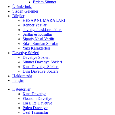
Erdem Sünnet
Ürünlerimiz
Sizden Gelenler
Bilgiler
HESAP NUMARALARI
Rehber Yazılar
davetiye-baski-ornekleri
Şartlar & Koşullar
Sipariş Nasıl Verilir
Sıkça Sorulan Sorular
Yazı Karakterleri
Davetiye Sözleri
Davetiye Sözleri
Sünnet Davetiye Sözleri
Kına Davetiye Sözleri
Dini Davetiye Sözleri
Hakkımızda
İletişim
Kategoriler
Kına Davetiye
Ekonom Davetiye
Ela Elite Davetiye
Polen Davetiye
Özel Tasarımlar