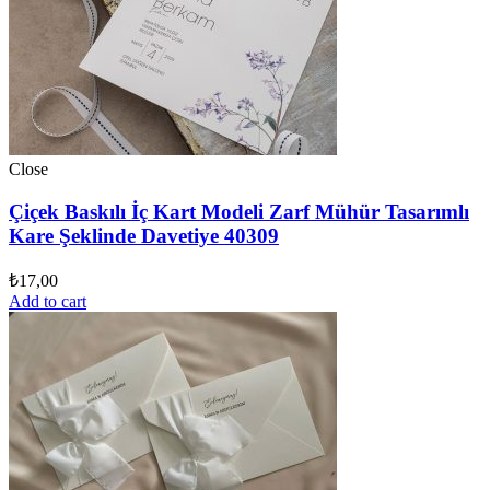
Close
Çiçek Baskılı İç Kart Modeli Zarf Mühür Tasarımlı
Kare Şeklinde Davetiye 40309
₺
17,00
Add to cart