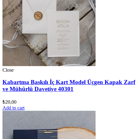
Close
Kabartma Baskılı İç Kart Model Üçgen Kapak Zarf
ve Mühürlü Davetiye 40301
₺
20,00
Add to cart