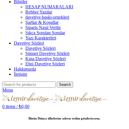
Bilgiler
HESAP NUMARALARI
Rehber Yazılar
davetiye-baski-ornekleri
Şartlar & Koşullar
Sipariş Nasıl Verilir
Sıkça Sorulan Sorular
Yazı Karakterleri
Davetiye Sözleri
Davetiye Sözleri
Sünnet Davetiye Sözleri
Kına Davetiye Sözleri
Dini Davetiye Sözleri
Hakkımızda
İletişim
Search
Menu
0
items
/
₺
0,00
Bütün Dünya ülkelerine adrese teslim gönderiyoruz.