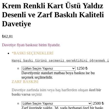
Krem Renkli Kart Üstü Yaldız
Desenli ve Zarf Baskılı Kaliteli
Davetiye
₺
62,81
Davetiye fiyatı baskısız birim fiyatıdır.
*
BASKI SEÇENEKLERİ
Hangi baskı türünü seçmeniz gerektiğini öğrenmek i
1250 ₺
Davetiyeniz standart matbaa boya baskısı ise bu
seçenek seçilmelidir.
ZARF BASKISI
Davetiye zarfında isim veya baş harflerden oluşan
özel bir
baskı varsa
seçiniz
2500 ₺
Zarf üzerinde yaldız, 3d, yada herhangi özel bir baskı