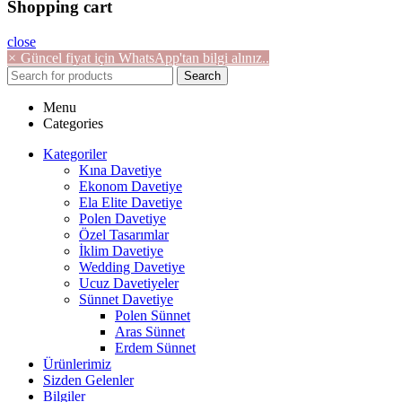
Shopping cart
close
×
Güncel fiyat için WhatsApp'tan bilgi alınız..
Search
Menu
Categories
Kategoriler
Kına Davetiye
Ekonom Davetiye
Ela Elite Davetiye
Polen Davetiye
Özel Tasarımlar
İklim Davetiye
Wedding Davetiye
Ucuz Davetiyeler
Sünnet Davetiye
Polen Sünnet
Aras Sünnet
Erdem Sünnet
Ürünlerimiz
Sizden Gelenler
Bilgiler