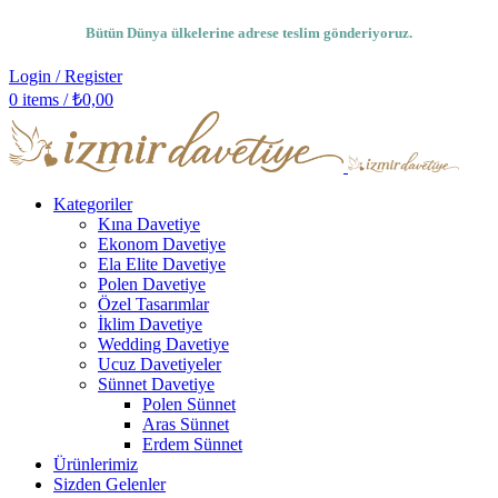
Bütün Dünya ülkelerine adrese teslim gönderiyoruz.
Login / Register
0
items
/
₺
0,00
Kategoriler
Kına Davetiye
Ekonom Davetiye
Ela Elite Davetiye
Polen Davetiye
Özel Tasarımlar
İklim Davetiye
Wedding Davetiye
Ucuz Davetiyeler
Sünnet Davetiye
Polen Sünnet
Aras Sünnet
Erdem Sünnet
Ürünlerimiz
Sizden Gelenler