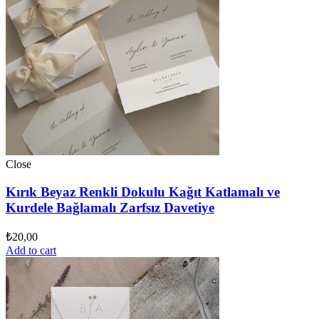
Close
Kırık Beyaz Renkli Dokulu Kağıt Katlamalı ve
Kurdele Bağlamalı Zarfsız Davetiye
₺
20,00
Add to cart