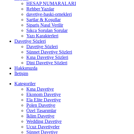
HESAP NUMARALARI
Rehber Yazılar
davetiye-baski-ornekleri
Şartlar & Koşullar
Sipariş Nasıl Verilir
Sıkça Sorulan Sorular
Yazı Karakterleri
Davetiye Sözleri
Davetiye Sözleri
Sünnet Davetiye Sözleri
Kına Davetiye Sözleri
Dini Davetiye Sözleri
Hakkımızda
İletişim
Kategoriler
Kına Davetiye
Ekonom Davetiye
Ela Elite Davetiye
Polen Davetiye
Özel Tasarımlar
İklim Davetiye
Wedding Davetiye
Ucuz Davetiyeler
Sünnet Davetiye