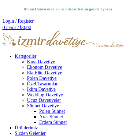
Bütün Dünya ülkelerine adrese teslim gönderiyoruz.
Login / Register
0
items
/
₺
0,00
Kategoriler
Kına Davetiye
Ekonom Davetiye
Ela Elite Davetiye
Polen Davetiye
Özel Tasarımlar
İklim Davetiye
Wedding Davetiye
Ucuz Davetiyeler
Sünnet Davetiye
Polen Sünnet
Aras Sünnet
Erdem Sünnet
Ürünlerimiz
Sizden Gelenler