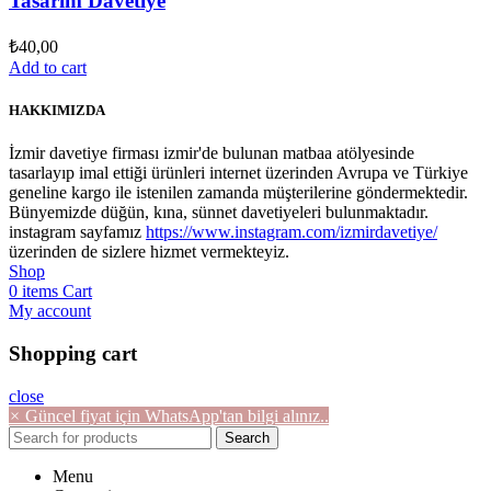
Tasarım Davetiye
₺
40,00
Add to cart
HAKKIMIZDA
İzmir davetiye firması izmir'de bulunan matbaa atölyesinde
tasarlayıp imal ettiği ürünleri internet üzerinden Avrupa ve Türkiye
geneline kargo ile istenilen zamanda müşterilerine göndermektedir.
Bünyemizde düğün, kına, sünnet davetiyeleri bulunmaktadır.
instagram sayfamız
https://www.instagram.com/izmirdavetiye/
üzerinden de sizlere hizmet vermekteyiz.
Shop
0
items
Cart
My account
Shopping cart
close
×
Güncel fiyat için WhatsApp'tan bilgi alınız..
Search
Menu