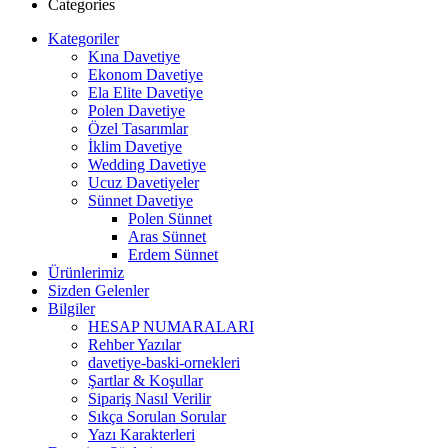
Categories
Kategoriler
Kına Davetiye
Ekonom Davetiye
Ela Elite Davetiye
Polen Davetiye
Özel Tasarımlar
İklim Davetiye
Wedding Davetiye
Ucuz Davetiyeler
Sünnet Davetiye
Polen Sünnet
Aras Sünnet
Erdem Sünnet
Ürünlerimiz
Sizden Gelenler
Bilgiler
HESAP NUMARALARI
Rehber Yazılar
davetiye-baski-ornekleri
Şartlar & Koşullar
Sipariş Nasıl Verilir
Sıkça Sorulan Sorular
Yazı Karakterleri