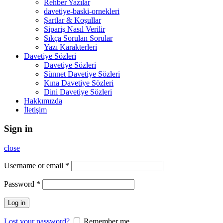
Rehber Yazılar
davetiye-baski-ornekleri
Şartlar & Koşullar
Sipariş Nasıl Verilir
Sıkça Sorulan Sorular
Yazı Karakterleri
Davetiye Sözleri
Davetiye Sözleri
Sünnet Davetiye Sözleri
Kına Davetiye Sözleri
Dini Davetiye Sözleri
Hakkımızda
İletişim
Sign in
close
Username or email
*
Password
*
Log in
Lost your password?
Remember me