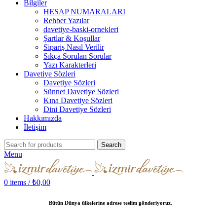
Bilgiler
HESAP NUMARALARI
Rehber Yazılar
davetiye-baski-ornekleri
Şartlar & Koşullar
Sipariş Nasıl Verilir
Sıkça Sorulan Sorular
Yazı Karakterleri
Davetiye Sözleri
Davetiye Sözleri
Sünnet Davetiye Sözleri
Kına Davetiye Sözleri
Dini Davetiye Sözleri
Hakkımızda
İletişim
Search
Menu
0
items
/
₺
0,00
Bütün Dünya ülkelerine adrese teslim gönderiyoruz.