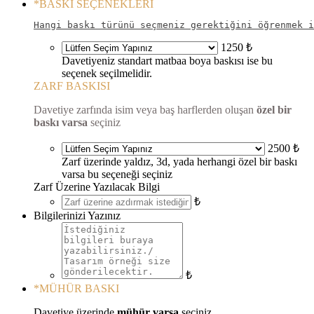
*
BASKI SEÇENEKLERİ
Hangi baskı türünü seçmeniz gerektiğini öğrenmek i
1250 ₺
Davetiyeniz standart matbaa boya baskısı ise bu
seçenek seçilmelidir.
ZARF BASKISI
Davetiye zarfında isim veya baş harflerden oluşan
özel bir
baskı varsa
seçiniz
2500 ₺
Zarf üzerinde yaldız, 3d, yada herhangi özel bir baskı
varsa bu seçeneği seçiniz
Zarf Üzerine Yazılacak Bilgi
₺
Bilgilerinizi Yazınız
₺
*
MÜHÜR BASKI
Davetiye üzerinde
mühür varsa
seçiniz