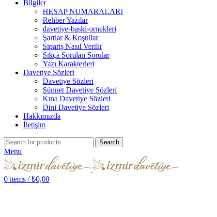
Bilgiler
HESAP NUMARALARI
Rehber Yazılar
davetiye-baski-ornekleri
Şartlar & Koşullar
Sipariş Nasıl Verilir
Sıkça Sorulan Sorular
Yazı Karakterleri
Davetiye Sözleri
Davetiye Sözleri
Sünnet Davetiye Sözleri
Kına Davetiye Sözleri
Dini Davetiye Sözleri
Hakkımızda
İletişim
Search
Menu
0
items
/
₺
0,00