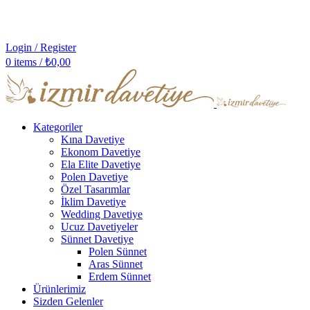
Login / Register
0
items
/
₺
0,00
Kategoriler
Kına Davetiye
Ekonom Davetiye
Ela Elite Davetiye
Polen Davetiye
Özel Tasarımlar
İklim Davetiye
Wedding Davetiye
Ucuz Davetiyeler
Sünnet Davetiye
Polen Sünnet
Aras Sünnet
Erdem Sünnet
Ürünlerimiz
Sizden Gelenler