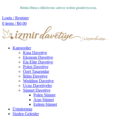
Bütün Dünya ülkelerine adrese teslim gönderiyoruz.
Login / Register
0
items
/
₺
0,00
Kategoriler
Kına Davetiye
Ekonom Davetiye
Ela Elite Davetiye
Polen Davetiye
Özel Tasarımlar
İklim Davetiye
Wedding Davetiye
Ucuz Davetiyeler
Sünnet Davetiye
Polen Sünnet
Aras Sünnet
Erdem Sünnet
Ürünlerimiz
Sizden Gelenler