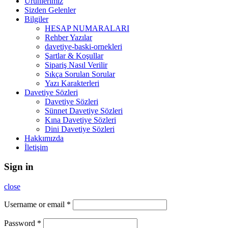
Ürünlerimiz
Sizden Gelenler
Bilgiler
HESAP NUMARALARI
Rehber Yazılar
davetiye-baski-ornekleri
Şartlar & Koşullar
Sipariş Nasıl Verilir
Sıkça Sorulan Sorular
Yazı Karakterleri
Davetiye Sözleri
Davetiye Sözleri
Sünnet Davetiye Sözleri
Kına Davetiye Sözleri
Dini Davetiye Sözleri
Hakkımızda
İletişim
Sign in
close
Username or email
*
Password
*