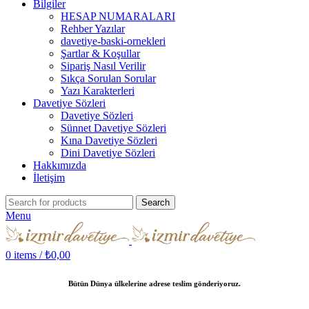
Bilgiler
HESAP NUMARALARI
Rehber Yazılar
davetiye-baski-ornekleri
Şartlar & Koşullar
Sipariş Nasıl Verilir
Sıkça Sorulan Sorular
Yazı Karakterleri
Davetiye Sözleri
Davetiye Sözleri
Sünnet Davetiye Sözleri
Kına Davetiye Sözleri
Dini Davetiye Sözleri
Hakkımızda
İletişim
Search
Menu
0
items
/
₺
0,00
Bütün Dünya ülkelerine adrese teslim gönderiyoruz.