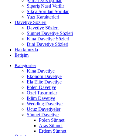
Şartlar & Koşullar
Sipariş Nasıl Verilir
Sıkça Sorulan Sorular
Yazı Karakterleri
Davetiye Sözleri
Davetiye Sözleri
Sünnet Davetiye Sözleri
Kına Davetiye Sözleri
Dini Davetiye Sözleri
Hakkımızda
İletişim
Kategoriler
Kına Davetiye
Ekonom Davetiye
Ela Elite Davetiye
Polen Davetiye
Özel Tasarımlar
İklim Davetiye
Wedding Davetiye
Ucuz Davetiyeler
Sünnet Davetiye
Polen Sünnet
Aras Sünnet
Erdem Sünnet