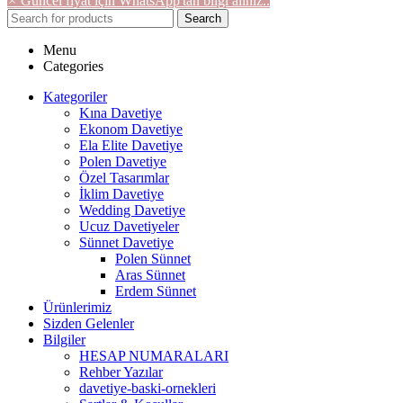
×
Güncel fiyat için WhatsApp'tan bilgi alınız..
Search
Menu
Categories
Kategoriler
Kına Davetiye
Ekonom Davetiye
Ela Elite Davetiye
Polen Davetiye
Özel Tasarımlar
İklim Davetiye
Wedding Davetiye
Ucuz Davetiyeler
Sünnet Davetiye
Polen Sünnet
Aras Sünnet
Erdem Sünnet
Ürünlerimiz
Sizden Gelenler
Bilgiler
HESAP NUMARALARI
Rehber Yazılar
davetiye-baski-ornekleri