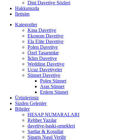
Dini Davetiye Sözleri
Hakkımızda
İletişim
Kategoriler
Kına Davetiye
Ekonom Davetiye
Ela Elite Davetiye
Polen Davetiye
Özel Tasarımlar
İklim Davetiye
Wedding Davetiye
Ucuz Davetiyeler
Sünnet Davetiye
Polen Sünnet
Aras Sünnet
Erdem Sünnet
Ürünlerimiz
Sizden Gelenler
Bilgiler
HESAP NUMARALARI
Rehber Yazılar
davetiye-baski-ornekleri
Şartlar & Koşullar
Sipariş Nasıl Verilir