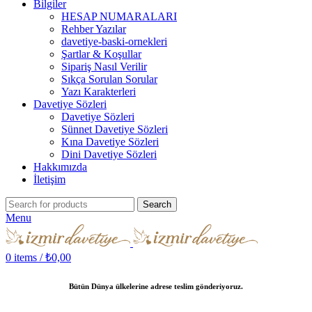
Bilgiler
HESAP NUMARALARI
Rehber Yazılar
davetiye-baski-ornekleri
Şartlar & Koşullar
Sipariş Nasıl Verilir
Sıkça Sorulan Sorular
Yazı Karakterleri
Davetiye Sözleri
Davetiye Sözleri
Sünnet Davetiye Sözleri
Kına Davetiye Sözleri
Dini Davetiye Sözleri
Hakkımızda
İletişim
Search
Menu
0
items
/
₺
0,00
Bütün Dünya ülkelerine adrese teslim gönderiyoruz.