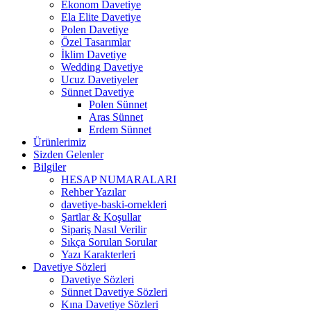
Ekonom Davetiye
Ela Elite Davetiye
Polen Davetiye
Özel Tasarımlar
İklim Davetiye
Wedding Davetiye
Ucuz Davetiyeler
Sünnet Davetiye
Polen Sünnet
Aras Sünnet
Erdem Sünnet
Ürünlerimiz
Sizden Gelenler
Bilgiler
HESAP NUMARALARI
Rehber Yazılar
davetiye-baski-ornekleri
Şartlar & Koşullar
Sipariş Nasıl Verilir
Sıkça Sorulan Sorular
Yazı Karakterleri
Davetiye Sözleri
Davetiye Sözleri
Sünnet Davetiye Sözleri
Kına Davetiye Sözleri