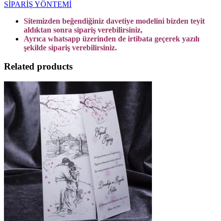
SİPARİŞ YÖNTEMİ
Sitemizden beğendiğiniz davetiye modelini bizden teyit
aldıktan sonra sipariş verebilirsiniz,
Ayrıca whatsapp üzerinden de irtibata geçerek yazılı
şekilde sipariş verebilirsiniz.
Related products