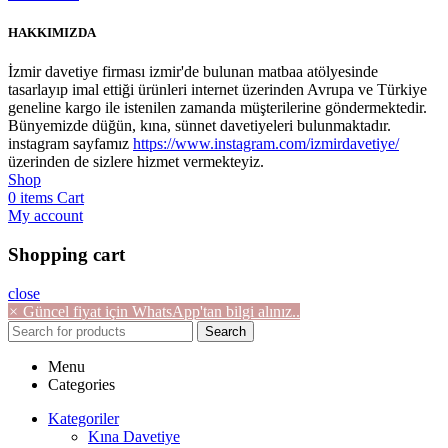
HAKKIMIZDA
İzmir davetiye firması izmir'de bulunan matbaa atölyesinde
tasarlayıp imal ettiği ürünleri internet üzerinden Avrupa ve Türkiye
geneline kargo ile istenilen zamanda müşterilerine göndermektedir.
Bünyemizde düğün, kına, sünnet davetiyeleri bulunmaktadır.
instagram sayfamız
https://www.instagram.com/izmirdavetiye/
üzerinden de sizlere hizmet vermekteyiz.
Shop
0
items
Cart
My account
Shopping cart
close
×
Güncel fiyat için WhatsApp'tan bilgi alınız..
Search
Menu
Categories
Kategoriler
Kına Davetiye