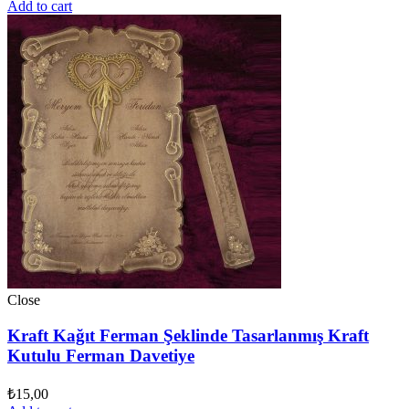
Add to cart
Close
Kraft Kağıt Ferman Şeklinde Tasarlanmış Kraft
Kutulu Ferman Davetiye
₺
15,00