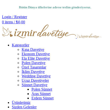
Bütün Dünya ülkelerine adrese teslim gönderiyoruz.
Login / Register
0
items
/
₺
0,00
Kategoriler
Kına Davetiye
Ekonom Davetiye
Ela Elite Davetiye
Polen Davetiye
Özel Tasarımlar
İklim Davetiye
Wedding Davetiye
Ucuz Davetiyeler
Sünnet Davetiye
Polen Sünnet
Aras Sünnet
Erdem Sünnet
Ürünlerimiz
Sizden Gelenler