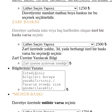
Hangi baskı türünü seçmeniz gerektiğini öğrenmek i
1250 ₺
Davetiyeniz standart matbaa boya baskısı ise bu
seçenek seçilmelidir.
ZARF BASKISI
Davetiye zarfında isim veya baş harflerden oluşan
özel bir
baskı varsa
seçiniz
2500 ₺
Zarf üzerinde yaldız, 3d, yada herhangi özel bir baskı
varsa bu seçeneği seçiniz
Zarf Üzerine Yazılacak Bilgi
₺
Bilgilerinizi Yazınız
₺
*
MÜHÜR BASKI
Davetiye üzerinde
mühür varsa
seçiniz
1750 ₺