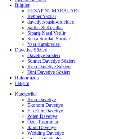
Bilgiler
HESAP NUMARALARI
Rehber Yazılar
davetiye-baski-ornekleri
Şartlar & Koşullar
Sipariş Nasıl Verilir
Sıkça Sorulan Sorular
Yazı Karakterleri
Davetiye Sözleri
Davetiye Sözleri
Sünnet Davetiye Sözleri
Kına Davetiye Sözleri
Dini Davetiye Sözleri
Hakkımızda
İletişim
Kategoriler
Kına Davetiye
Ekonom Davetiye
Ela Elite Davetiye
Polen Davetiye
Özel Tasarımlar
İklim Davetiye
Wedding Davetiye
Ucuz Davetiyeler