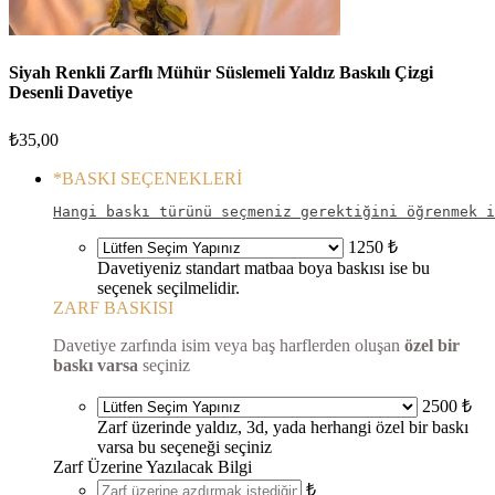
Siyah Renkli Zarflı Mühür Süslemeli Yaldız Baskılı Çizgi
Desenli Davetiye
₺
35,00
*
BASKI SEÇENEKLERİ
Hangi baskı türünü seçmeniz gerektiğini öğrenmek i
1250 ₺
Davetiyeniz standart matbaa boya baskısı ise bu
seçenek seçilmelidir.
ZARF BASKISI
Davetiye zarfında isim veya baş harflerden oluşan
özel bir
baskı varsa
seçiniz
2500 ₺
Zarf üzerinde yaldız, 3d, yada herhangi özel bir baskı
varsa bu seçeneği seçiniz
Zarf Üzerine Yazılacak Bilgi
₺