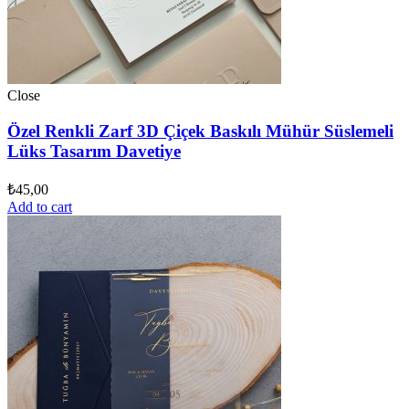
Close
Özel Renkli Zarf 3D Çiçek Baskılı Mühür Süslemeli
Lüks Tasarım Davetiye
₺
45,00
Add to cart