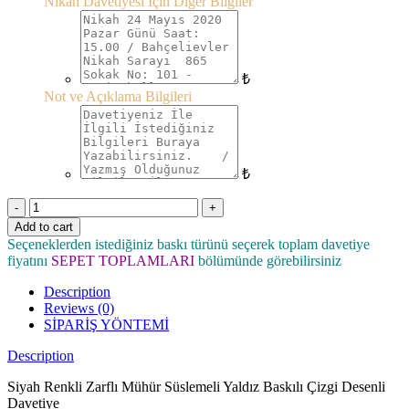
Nikah Davetiyesi İçin Diğer Bilgiler
₺
Not ve Açıklama Bilgileri
₺
Quantity
Add to cart
Seçeneklerden istediğiniz baskı türünü seçerek toplam davetiye
fiyatını
SEPET TOPLAMLARI
bölümünde görebilirsiniz
Description
Reviews (0)
SİPARİŞ YÖNTEMİ
Description
Siyah Renkli Zarflı Mühür Süslemeli Yaldız Baskılı Çizgi Desenli
Davetiye