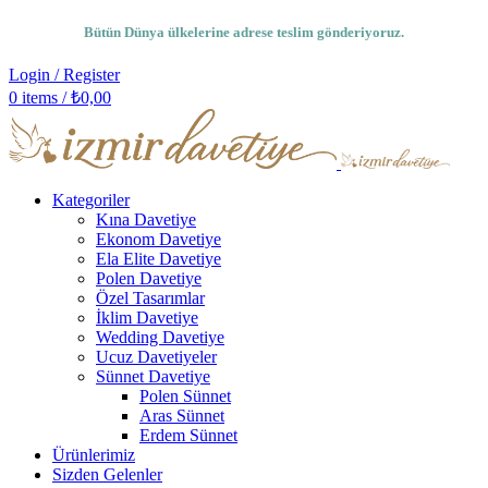
Bütün Dünya ülkelerine adrese teslim gönderiyoruz.
Login / Register
0
items
/
₺
0,00
Kategoriler
Kına Davetiye
Ekonom Davetiye
Ela Elite Davetiye
Polen Davetiye
Özel Tasarımlar
İklim Davetiye
Wedding Davetiye
Ucuz Davetiyeler
Sünnet Davetiye
Polen Sünnet
Aras Sünnet
Erdem Sünnet
Ürünlerimiz
Sizden Gelenler