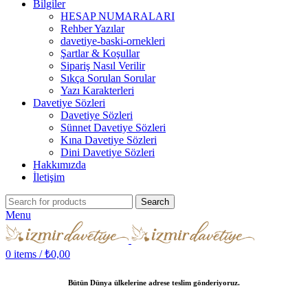
Bilgiler
HESAP NUMARALARI
Rehber Yazılar
davetiye-baski-ornekleri
Şartlar & Koşullar
Sipariş Nasıl Verilir
Sıkça Sorulan Sorular
Yazı Karakterleri
Davetiye Sözleri
Davetiye Sözleri
Sünnet Davetiye Sözleri
Kına Davetiye Sözleri
Dini Davetiye Sözleri
Hakkımızda
İletişim
Search
Menu
0
items
/
₺
0,00
Bütün Dünya ülkelerine adrese teslim gönderiyoruz.