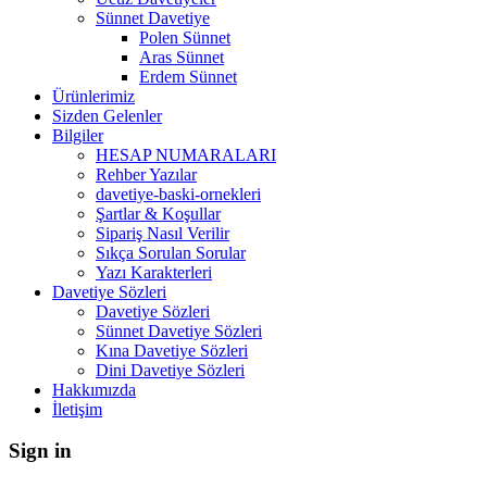
Sünnet Davetiye
Polen Sünnet
Aras Sünnet
Erdem Sünnet
Ürünlerimiz
Sizden Gelenler
Bilgiler
HESAP NUMARALARI
Rehber Yazılar
davetiye-baski-ornekleri
Şartlar & Koşullar
Sipariş Nasıl Verilir
Sıkça Sorulan Sorular
Yazı Karakterleri
Davetiye Sözleri
Davetiye Sözleri
Sünnet Davetiye Sözleri
Kına Davetiye Sözleri
Dini Davetiye Sözleri
Hakkımızda
İletişim
Sign in