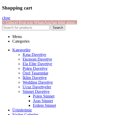
Shopping cart
close
×
Güncel fiyat için WhatsApp'tan bilgi alınız..
Search
Menu
Categories
Kategoriler
Kına Davetiye
Ekonom Davetiye
Ela Elite Davetiye
Polen Davetiye
Özel Tasarımlar
İklim Davetiye
Wedding Davetiye
Ucuz Davetiyeler
Sünnet Davetiye
Polen Sünnet
Aras Sünnet
Erdem Sünnet
Ürünlerimiz
Sizden Gelenler