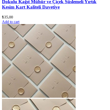
Dokulu Kağıt Mühür ve Çiçek Süslemeli Yırtık
Kesim Kart Kaliteli Davetiye
₺
35,00
Add to cart