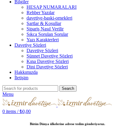
Bilgiler
HESAP NUMARALARI
Rehber Yazılar
davetiye-baski-ornekleri
Şartlar & Koşullar
Sipariş Nasıl Verilir
Sıkça Sorulan Sorular
Yazı Karakterleri
Davetiye Sözleri
Davetiye Sözleri
Sünnet Davetiye Sözleri
Kına Davetiye Sözleri
Dini Davetiye Sözleri
Hakkımızda
İletişim
Search
Menu
0
items
/
₺
0,00
Bütün Dünya ülkelerine adrese teslim gönderiyoruz.