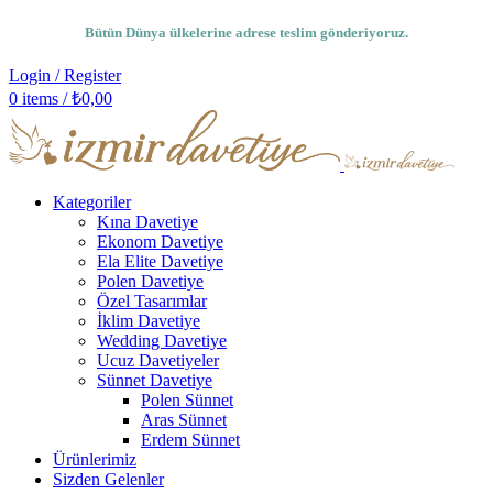
Bütün Dünya ülkelerine adrese teslim gönderiyoruz.
Login / Register
0
items
/
₺
0,00
Kategoriler
Kına Davetiye
Ekonom Davetiye
Ela Elite Davetiye
Polen Davetiye
Özel Tasarımlar
İklim Davetiye
Wedding Davetiye
Ucuz Davetiyeler
Sünnet Davetiye
Polen Sünnet
Aras Sünnet
Erdem Sünnet
Ürünlerimiz
Sizden Gelenler