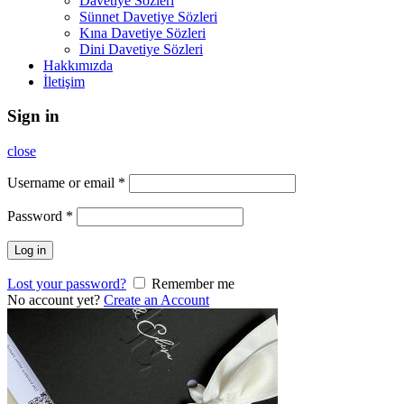
Davetiye Sözleri
Sünnet Davetiye Sözleri
Kına Davetiye Sözleri
Dini Davetiye Sözleri
Hakkımızda
İletişim
Sign in
close
Username or email
*
Password
*
Log in
Lost your password?
Remember me
No account yet?
Create an Account