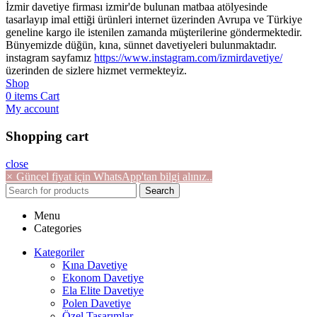
İzmir davetiye firması izmir'de bulunan matbaa atölyesinde
tasarlayıp imal ettiği ürünleri internet üzerinden Avrupa ve Türkiye
geneline kargo ile istenilen zamanda müşterilerine göndermektedir.
Bünyemizde düğün, kına, sünnet davetiyeleri bulunmaktadır.
instagram sayfamız
https://www.instagram.com/izmirdavetiye/
üzerinden de sizlere hizmet vermekteyiz.
Shop
0
items
Cart
My account
Shopping cart
close
×
Güncel fiyat için WhatsApp'tan bilgi alınız..
Search
Menu
Categories
Kategoriler
Kına Davetiye
Ekonom Davetiye
Ela Elite Davetiye
Polen Davetiye
Özel Tasarımlar