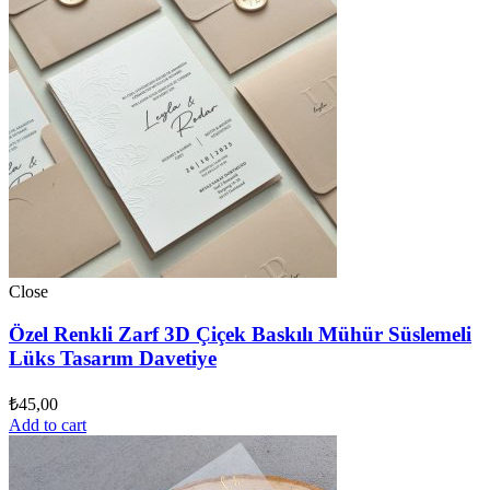
Close
Özel Renkli Zarf 3D Çiçek Baskılı Mühür Süslemeli
Lüks Tasarım Davetiye
₺
45,00
Add to cart