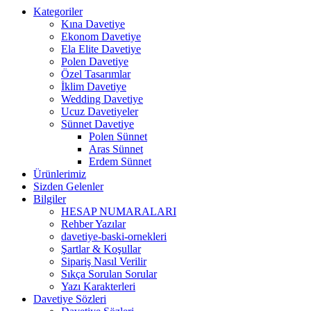
Kategoriler
Kına Davetiye
Ekonom Davetiye
Ela Elite Davetiye
Polen Davetiye
Özel Tasarımlar
İklim Davetiye
Wedding Davetiye
Ucuz Davetiyeler
Sünnet Davetiye
Polen Sünnet
Aras Sünnet
Erdem Sünnet
Ürünlerimiz
Sizden Gelenler
Bilgiler
HESAP NUMARALARI
Rehber Yazılar
davetiye-baski-ornekleri
Şartlar & Koşullar
Sipariş Nasıl Verilir
Sıkça Sorulan Sorular
Yazı Karakterleri
Davetiye Sözleri