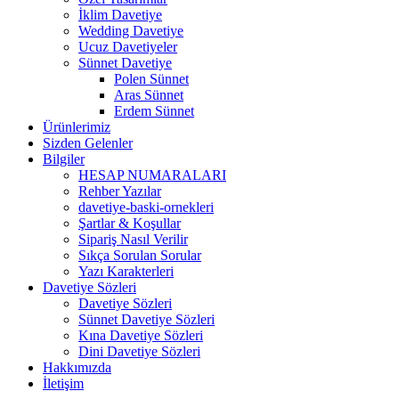
İklim Davetiye
Wedding Davetiye
Ucuz Davetiyeler
Sünnet Davetiye
Polen Sünnet
Aras Sünnet
Erdem Sünnet
Ürünlerimiz
Sizden Gelenler
Bilgiler
HESAP NUMARALARI
Rehber Yazılar
davetiye-baski-ornekleri
Şartlar & Koşullar
Sipariş Nasıl Verilir
Sıkça Sorulan Sorular
Yazı Karakterleri
Davetiye Sözleri
Davetiye Sözleri
Sünnet Davetiye Sözleri
Kına Davetiye Sözleri
Dini Davetiye Sözleri
Hakkımızda
İletişim