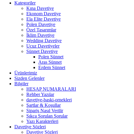
Kategoriler
Kına Davetiye
Ekonom Davetiye
Ela Elite Davetiye
Polen Davetiye
Özel Tasarımlar
İklim Davetiye
Wedding Davetiye
Ucuz Davetiyeler
Sünnet Davetiye
Polen Sünnet
Aras Sünnet
Erdem Sünnet
Ürünlerimiz
Sizden Gelenler
Bilgiler
HESAP NUMARALARI
Rehber Yazılar
davetiye-baski-ornekleri
Şartlar & Koşullar
Sipariş Nasıl Verilir
Sıkça Sorulan Sorular
Yazı Karakterleri
Davetiye Sözleri
Davetiye Sözleri