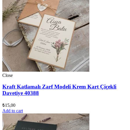
Close
Kraft Katlamalı Zarf Modeli Krem Kart Çiçekli
Davetiye 40388
₺
15,00
Add to cart