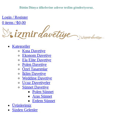
Bütün Dünya ülkelerine adrese teslim gönderiyoruz.
Login / Register
0
items
/
₺
0,00
Kategoriler
Kına Davetiye
Ekonom Davetiye
Ela Elite Davetiye
Polen Davetiye
Özel Tasarımlar
İklim Davetiye
Wedding Davetiye
Ucuz Davetiyeler
Sünnet Davetiye
Polen Sünnet
Aras Sünnet
Erdem Sünnet
Ürünlerimiz
Sizden Gelenler