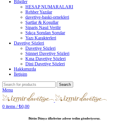
Bilgiler
HESAP NUMARALARI
Rehber Yazılar
davetiye-baski-ornekleri
Şartlar & Koşullar
Sipariş Nasıl Verilir
Sıkça Sorulan Sorular
Yazı Karakterleri
Davetiye Sözleri
Davetiye Sözleri
Sünnet Davetiye Sözleri
Kına Davetiye Sözleri
Dini Davetiye Sözleri
Hakkımızda
İletişim
Search
Menu
0
items
/
₺
0,00
Bütün Dünya ülkelerine adrese teslim gönderiyoruz.