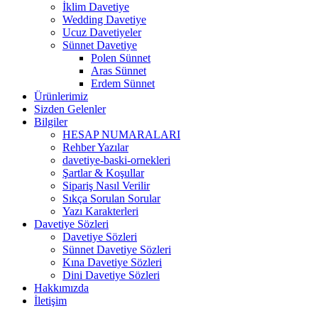
İklim Davetiye
Wedding Davetiye
Ucuz Davetiyeler
Sünnet Davetiye
Polen Sünnet
Aras Sünnet
Erdem Sünnet
Ürünlerimiz
Sizden Gelenler
Bilgiler
HESAP NUMARALARI
Rehber Yazılar
davetiye-baski-ornekleri
Şartlar & Koşullar
Sipariş Nasıl Verilir
Sıkça Sorulan Sorular
Yazı Karakterleri
Davetiye Sözleri
Davetiye Sözleri
Sünnet Davetiye Sözleri
Kına Davetiye Sözleri
Dini Davetiye Sözleri
Hakkımızda
İletişim