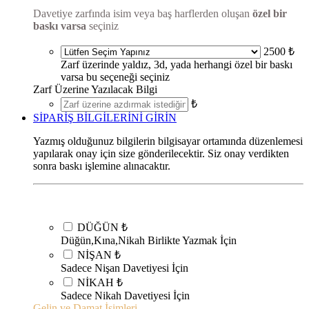
Davetiye zarfında isim veya baş harflerden oluşan
özel bir
baskı varsa
seçiniz
2500 ₺
Zarf üzerinde yaldız, 3d, yada herhangi özel bir baskı
varsa bu seçeneği seçiniz
Zarf Üzerine Yazılacak Bilgi
₺
SİPARİŞ BİLGİLERİNİ GİRİN
Yazmış olduğunuz bilgilerin bilgisayar ortamında düzenlemesi
yapılarak onay için size gönderilecektir. Siz onay verdikten
sonra baskı işlemine alınacaktır.
DÜĞÜN
₺
Düğün,Kına,Nikah Birlikte Yazmak İçin
NİŞAN
₺
Sadece Nişan Davetiyesi İçin
NİKAH
₺
Sadece Nikah Davetiyesi İçin
Gelin ve Damat İsimleri