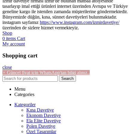
İzmir davetiye firması izmir'de bulunan matbaa atölyesinde
tasarlayıp imal ettiği ürünleri internet üzerinden Avrupa ve Türkiye
geneline kargo ile istenilen zamanda müşterilerine göndermektedir.
Bünyemizde düğün, kına, sünnet davetiyeleri bulunmaktadır.
instagram sayfamız
https://www.instagram.com/izmirdavetiye/
üzerinden de sizlere hizmet vermekteyiz.
Shop
0
items
Cart
My account
Shopping cart
close
×
Güncel fiyat için WhatsApp'tan bilgi alınız..
Search
Menu
Categories
Kategoriler
Kına Davetiye
Ekonom Davetiye
Ela Elite Davetiye
Polen Davetiye
Özel Tasarımlar