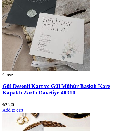
Close
Gül Desenli Kart ve Gül Mühür Baskılı Kare
Kapaklı Zarflı Davetiye 40310
₺
25,00
Add to cart