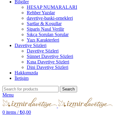
Bilgiler
HESAP NUMARALARI
Rehber Yazılar
davetiye-baski-ornekleri
Şartlar & Koşullar
Sipariş Nasıl Verilir
Sıkça Sorulan Sorular
Yazı Karakterleri
Davetiye Sözleri
Davetiye Sözleri
Sünnet Davetiye Sözleri
Kına Davetiye Sözleri
Dini Davetiye Sözleri
Hakkımızda
İletişim
Search
Menu
0
items
/
₺
0,00