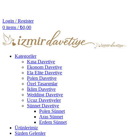
Login / Register
0
items
/
₺
0,00
Kategoriler
Kına Davetiye
Ekonom Davetiye
Ela Elite Davetiye
Polen Davetiye
Özel Tasarımlar
İklim Davetiye
Wedding Davetiye
Ucuz Davetiyeler
Sünnet Davetiye
Polen Sünnet
Aras Sünnet
Erdem Sünnet
Ürünlerimiz
Sizden Gelenler