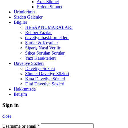
Aras Sünnet
Erdem Sünnet
Ürünlerimiz
Sizden Gelenler
Bilgiler
HESAP NUMARALARI
Rehber Yazılar
davetiye-baski-ornekleri
Şartlar & Koşullar
Sipariş Nasıl Verilir
Sıkça Sorulan Sorular
Yazı Karakterleri
Davetiye Sözleri
Davetiye Sözleri
Sünnet Davetiye Sözleri
Kına Davetiye Sözleri
Dini Davetiye Sözleri
Hakkımızda
İletişim
Sign in
close
Username or email
*