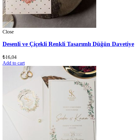
Close
Desenli ve Çiçekli Renkli Tasarımlı Düğün Davetiye
₺
16,04
Add to cart