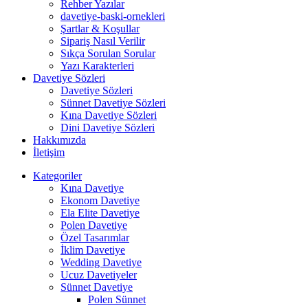
Rehber Yazılar
davetiye-baski-ornekleri
Şartlar & Koşullar
Sipariş Nasıl Verilir
Sıkça Sorulan Sorular
Yazı Karakterleri
Davetiye Sözleri
Davetiye Sözleri
Sünnet Davetiye Sözleri
Kına Davetiye Sözleri
Dini Davetiye Sözleri
Hakkımızda
İletişim
Kategoriler
Kına Davetiye
Ekonom Davetiye
Ela Elite Davetiye
Polen Davetiye
Özel Tasarımlar
İklim Davetiye
Wedding Davetiye
Ucuz Davetiyeler
Sünnet Davetiye
Polen Sünnet