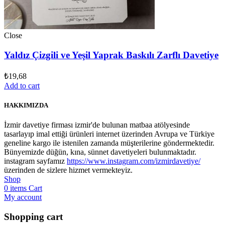
Close
Yaldız Çizgili ve Yeşil Yaprak Baskılı Zarflı Davetiye
₺
19,68
Add to cart
HAKKIMIZDA
İzmir davetiye firması izmir'de bulunan matbaa atölyesinde
tasarlayıp imal ettiği ürünleri internet üzerinden Avrupa ve Türkiye
geneline kargo ile istenilen zamanda müşterilerine göndermektedir.
Bünyemizde düğün, kına, sünnet davetiyeleri bulunmaktadır.
instagram sayfamız
https://www.instagram.com/izmirdavetiye/
üzerinden de sizlere hizmet vermekteyiz.
Shop
0
items
Cart
My account
Shopping cart