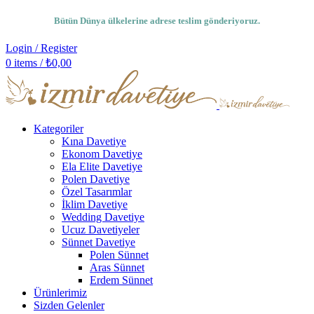
Bütün Dünya ülkelerine adrese teslim gönderiyoruz.
Login / Register
0
items
/
₺
0,00
Kategoriler
Kına Davetiye
Ekonom Davetiye
Ela Elite Davetiye
Polen Davetiye
Özel Tasarımlar
İklim Davetiye
Wedding Davetiye
Ucuz Davetiyeler
Sünnet Davetiye
Polen Sünnet
Aras Sünnet
Erdem Sünnet
Ürünlerimiz
Sizden Gelenler