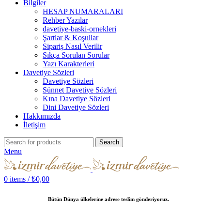
Bilgiler
HESAP NUMARALARI
Rehber Yazılar
davetiye-baski-ornekleri
Şartlar & Koşullar
Sipariş Nasıl Verilir
Sıkça Sorulan Sorular
Yazı Karakterleri
Davetiye Sözleri
Davetiye Sözleri
Sünnet Davetiye Sözleri
Kına Davetiye Sözleri
Dini Davetiye Sözleri
Hakkımızda
İletişim
Search
Menu
0
items
/
₺
0,00
Bütün Dünya ülkelerine adrese teslim gönderiyoruz.