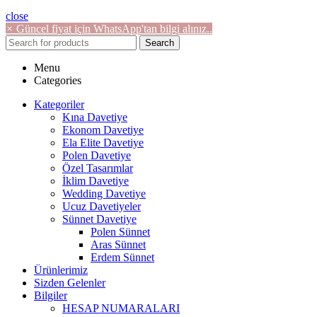
close
×
Güncel fiyat için WhatsApp'tan bilgi alınız..
Search
Menu
Categories
Kategoriler
Kına Davetiye
Ekonom Davetiye
Ela Elite Davetiye
Polen Davetiye
Özel Tasarımlar
İklim Davetiye
Wedding Davetiye
Ucuz Davetiyeler
Sünnet Davetiye
Polen Sünnet
Aras Sünnet
Erdem Sünnet
Ürünlerimiz
Sizden Gelenler
Bilgiler
HESAP NUMARALARI