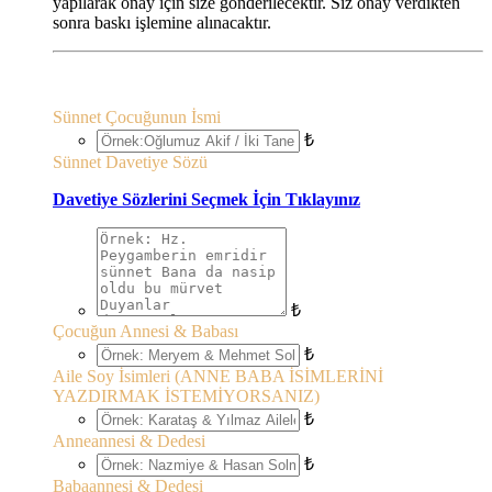
yapılarak onay için size gönderilecektir. Siz onay verdikten
sonra baskı işlemine alınacaktır.
Sünnet Çocuğunun İsmi
₺
Sünnet Davetiye Sözü
Davetiye Sözlerini Seçmek İçin Tıklayınız
₺
Çocuğun Annesi & Babası
₺
Aile Soy İsimleri (ANNE BABA İSİMLERİNİ
YAZDIRMAK İSTEMİYORSANIZ)
₺
Anneannesi & Dedesi
₺
Babaannesi & Dedesi