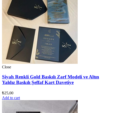
Close
Siyah Renkli Gold Baskılı Zarf Modeli ve Altın
Yaldız Baskılı Şeffaf Kart Davetiye
₺
25,00
Add to cart