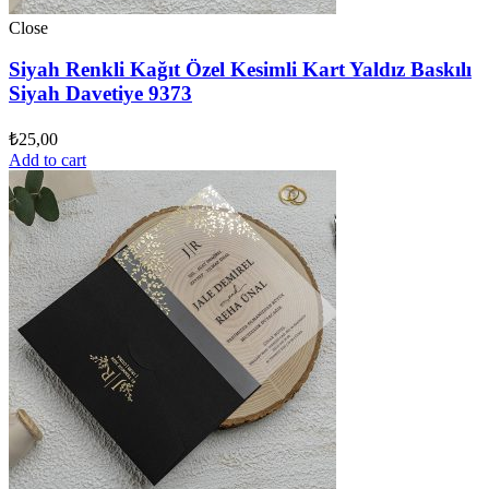
Close
Siyah Renkli Kağıt Özel Kesimli Kart Yaldız Baskılı
Siyah Davetiye 9373
₺
25,00
Add to cart