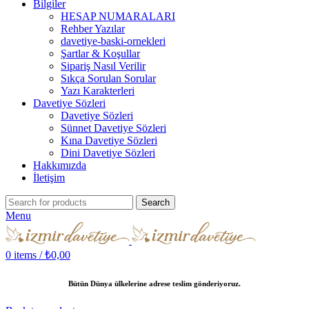
Bilgiler
HESAP NUMARALARI
Rehber Yazılar
davetiye-baski-ornekleri
Şartlar & Koşullar
Sipariş Nasıl Verilir
Sıkça Sorulan Sorular
Yazı Karakterleri
Davetiye Sözleri
Davetiye Sözleri
Sünnet Davetiye Sözleri
Kına Davetiye Sözleri
Dini Davetiye Sözleri
Hakkımızda
İletişim
Search
Menu
0
items
/
₺
0,00
Bütün Dünya ülkelerine adrese teslim gönderiyoruz.