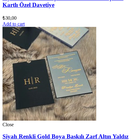
Kartlı Özel Davetiye
₺
30,00
Add to cart
Close
Siyah Renkli Gold Boya Baskılı Zarf Altın Yaldız