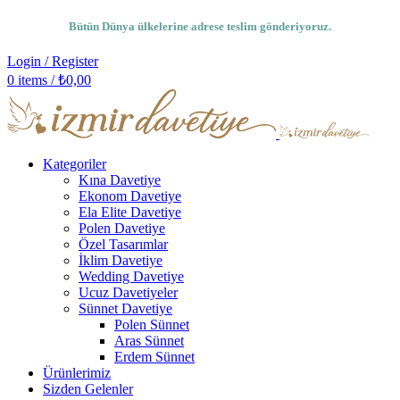
Bütün Dünya ülkelerine adrese teslim gönderiyoruz.
Login / Register
0
items
/
₺
0,00
Kategoriler
Kına Davetiye
Ekonom Davetiye
Ela Elite Davetiye
Polen Davetiye
Özel Tasarımlar
İklim Davetiye
Wedding Davetiye
Ucuz Davetiyeler
Sünnet Davetiye
Polen Sünnet
Aras Sünnet
Erdem Sünnet
Ürünlerimiz
Sizden Gelenler