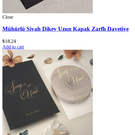
Close
Mühürlü Siyah Dikey Uzun Kapak Zarflı Davetiye
₺
18,24
Add to cart