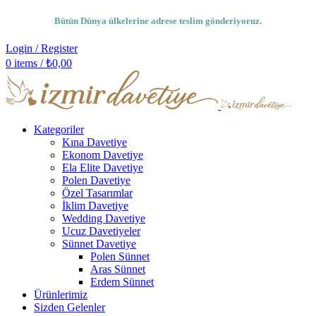
Bütün Dünya ülkelerine adrese teslim gönderiyoruz.
Login / Register
0
items
/
₺
0,00
Kategoriler
Kına Davetiye
Ekonom Davetiye
Ela Elite Davetiye
Polen Davetiye
Özel Tasarımlar
İklim Davetiye
Wedding Davetiye
Ucuz Davetiyeler
Sünnet Davetiye
Polen Sünnet
Aras Sünnet
Erdem Sünnet
Ürünlerimiz
Sizden Gelenler