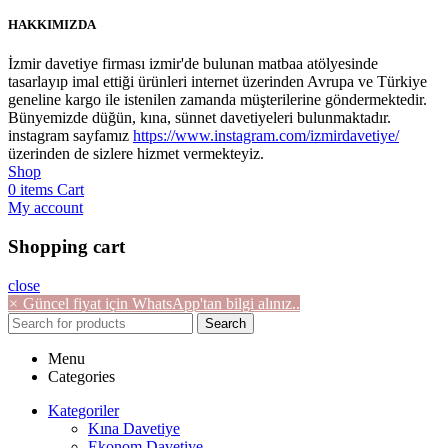
HAKKIMIZDA
İzmir davetiye firması izmir'de bulunan matbaa atölyesinde
tasarlayıp imal ettiği ürünleri internet üzerinden Avrupa ve Türkiye
geneline kargo ile istenilen zamanda müşterilerine göndermektedir.
Bünyemizde düğün, kına, sünnet davetiyeleri bulunmaktadır.
instagram sayfamız
https://www.instagram.com/izmirdavetiye/
üzerinden de sizlere hizmet vermekteyiz.
Shop
0
items
Cart
My account
Shopping cart
close
×
Güncel fiyat için WhatsApp'tan bilgi alınız..
Search
Menu
Categories
Kategoriler
Kına Davetiye
Ekonom Davetiye