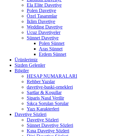
Ela Elite Davetiye
Polen Davetiye
Özel Tasarımlar
İklim Davetiye
Wedding Davetiye
Ucuz Davetiyeler
Sünnet Davetiye
Polen Sünnet
Aras Sünnet
Erdem Sünnet
Ürünlerimiz
Sizden Gelenler
Bilgiler
HESAP NUMARALARI
Rehber Yazılar
davetiye-baski-ornekleri
Şartlar & Koşullar
Sipariş Nasıl Verilir
Sıkça Sorulan Sorular
Yazı Karakterleri
Davetiye Sözleri
Davetiye Sözleri
Sünnet Davetiye Sözleri
Kına Davetiye Sözleri