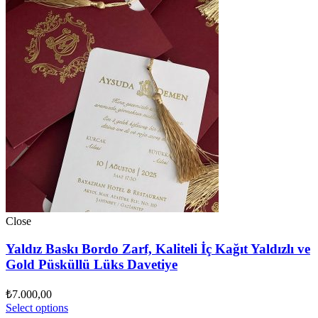
Close
Yaldız Baskı Bordo Zarf, Kaliteli İç Kağıt Yaldızlı ve
Gold Püsküllü Lüks Davetiye
₺
7.000,00
Select options