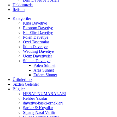
Dini Davetiye Sözleri
Hakkımızda
İletişim
Kategoriler
Kına Davetiye
Ekonom Davetiye
Ela Elite Davetiye
Polen Davetiye
Özel Tasarımlar
İklim Davetiye
Wedding Davetiye
Ucuz Davetiyeler
Sünnet Davetiye
Polen Sünnet
Aras Sünnet
Erdem Sünnet
Ürünlerimiz
Sizden Gelenler
Bilgiler
HESAP NUMARALARI
Rehber Yazılar
davetiye-baski-ornekleri
Şartlar & Koşullar
Sipariş Nasıl Verilir