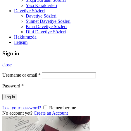
Sıkça Sorulan Sorular
Yazı Karakterleri
Davetiye Sözleri
Davetiye Sözleri
Sünnet Davetiye Sözleri
Kına Davetiye Sözleri
Dini Davetiye Sözleri
Hakkımızda
İletişim
Sign in
close
Username or email
*
Password
*
Log in
Lost your password?
Remember me
No account yet?
Create an Account