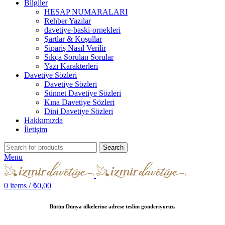
Bilgiler
HESAP NUMARALARI
Rehber Yazılar
davetiye-baski-ornekleri
Şartlar & Koşullar
Sipariş Nasıl Verilir
Sıkça Sorulan Sorular
Yazı Karakterleri
Davetiye Sözleri
Davetiye Sözleri
Sünnet Davetiye Sözleri
Kına Davetiye Sözleri
Dini Davetiye Sözleri
Hakkımızda
İletişim
Search
Menu
0
items
/
₺
0,00
Bütün Dünya ülkelerine adrese teslim gönderiyoruz.