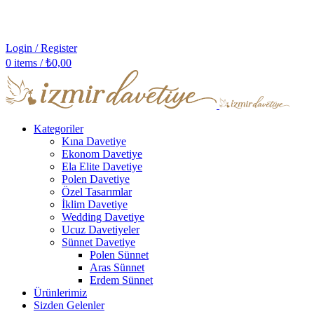
Login / Register
0
items
/
₺
0,00
Kategoriler
Kına Davetiye
Ekonom Davetiye
Ela Elite Davetiye
Polen Davetiye
Özel Tasarımlar
İklim Davetiye
Wedding Davetiye
Ucuz Davetiyeler
Sünnet Davetiye
Polen Sünnet
Aras Sünnet
Erdem Sünnet
Ürünlerimiz
Sizden Gelenler