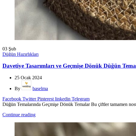
03
Şub
Düğün Hazırlıkları
Davetiye Tasarımları ve Geçmişe Dönük Düğün Tema
25 Ocak 2024
By
baselma
Facebook
Twitter
Pinterest
linkedin
Telegram
Düğün Temalarında Geçmişe Dönük Temalar Bu çiftler tamamen nostalj
Continue reading