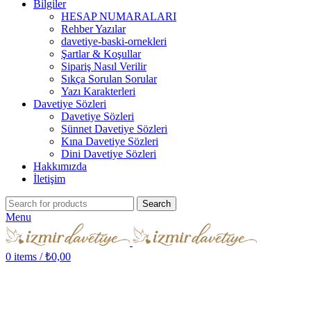
Bilgiler
HESAP NUMARALARI
Rehber Yazılar
davetiye-baski-ornekleri
Şartlar & Koşullar
Sipariş Nasıl Verilir
Sıkça Sorulan Sorular
Yazı Karakterleri
Davetiye Sözleri
Davetiye Sözleri
Sünnet Davetiye Sözleri
Kına Davetiye Sözleri
Dini Davetiye Sözleri
Hakkımızda
İletişim
Search
Menu
0
items
/
₺
0,00